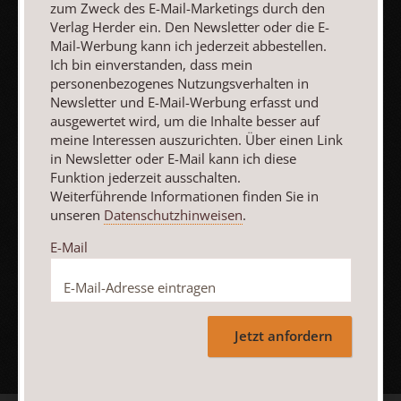
zum Zweck des E-Mail-Marketings durch den
Heft 7-
Heft
Heft
Verlag Herder ein. Den Newsletter oder die E-
8/2026
6/2026
5/2026
Mail-Werbung kann ich jederzeit abbestellen.
:
Missionarische
:
Partnerberatung
:
„Hab Mut, steh
Ich bin einverstanden, dass mein
Präsenz
auf!“
personenbezogenes Nutzungsverhalten in
Newsletter und E-Mail-Werbung erfasst und
ausgewertet wird, um die Inhalte besser auf
Zum Heft
Zum Heft
Zum Heft
meine Interessen auszurichten. Über einen Link
in Newsletter oder E-Mail kann ich diese
Funktion jederzeit ausschalten.
Weiterführende Informationen finden Sie in
unseren
Datenschutzhinweisen
.
Alle Hefte
E-Mail
Abo bestellen
Jetzt anfordern