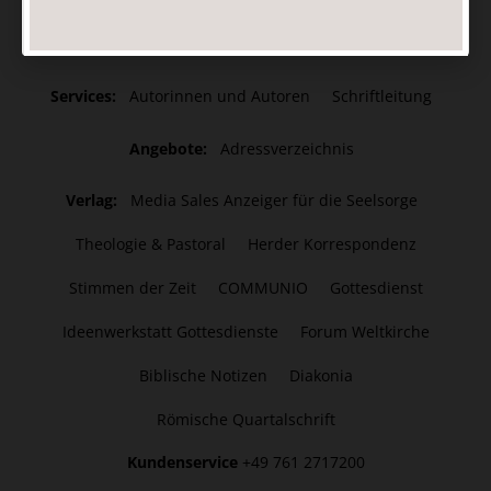
Kategorien:
Themen
Hefte
Abos
Services:
Autorinnen und Autoren
Schriftleitung
Angebote:
Adressverzeichnis
Verlag:
Media Sales Anzeiger für die Seelsorge
Theologie & Pastoral
Herder Korrespondenz
Stimmen der Zeit
COMMUNIO
Gottesdienst
Ideenwerkstatt Gottesdienste
Forum Weltkirche
Biblische Notizen
Diakonia
Römische Quartalschrift
Kundenservice
+49 761 2717200