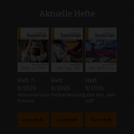
Aktuelle Hefte
Heft 7-
Heft
Heft
8/2026
6/2026
5/2026
:
Missionarische
:
Partnerberatung
:
„Hab Mut, steh
Präsenz
auf!“
Zum Heft
Zum Heft
Zum Heft