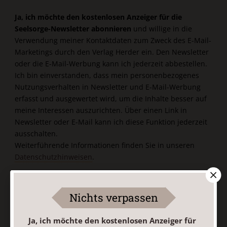
Ja, ich möchte den kostenlosen Anzeiger für die
Seelsorge-Newsletter abonnieren
und willige in die
Verwendung meiner Kontaktdaten zum Zweck des E-Mail-
Marketings durch den Verlag Herder ein. Den Newsletter
oder die E-Mail-Werbung kann ich jederzeit abbestellen.
Ich bin einverstanden, dass mein personenbezogenes
Nutzungsverhalten in Newsletter und E-Mail-Werbung
erfasst und ausgewertet wird, um die Inhalte besser auf
meine Interessen auszurichten. Über einen Link in
Newsletter oder E-Mail kann ich diese Funktion jederzeit
ausschalten.
Weiterführende Informationen finden Sie in unseren
Datenschutzhinweisen
.
E-Mail
Nichts verpassen
Ja, ich möchte den kostenlosen Anzeiger für
Jetzt anmelden