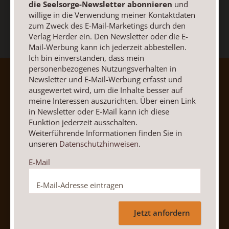
die Seelsorge-Newsletter abonnieren
und
willige in die Verwendung meiner Kontaktdaten
zum Zweck des E-Mail-Marketings durch den
Verlag Herder ein. Den Newsletter oder die E-
Mail-Werbung kann ich jederzeit abbestellen.
Ich bin einverstanden, dass mein
personenbezogenes Nutzungsverhalten in
AGB und Widerrufsbelehrung
Datenschutz
Newsletter und E-Mail-Werbung erfasst und
ausgewertet wird, um die Inhalte besser auf
Barrierefreiheit
Impressum
meine Interessen auszurichten. Über einen Link
in Newsletter oder E-Mail kann ich diese
Funktion jederzeit ausschalten.
Vertrag widerrufen
Abo online kündigen
Weiterführende Informationen finden Sie in
unseren
Datenschutzhinweisen
.
E-Mail
Jetzt anfordern