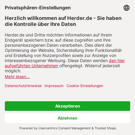
Jacobs, Christoph
Jahn, Anna-Lena
Jäkel, Klaus
Jaklitsch, Alexander
Jansen, Frank
Jantzen, Annette
Jaschke, Hans-Jochen
Jast, Sven
Jeggle-Merz, Birgit