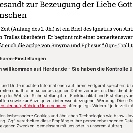
esandt zur Bezeugung der Liebe Gott
enschen
Zeit (Anfang des 1. Jh.) ist ein Brief des Ignatius von An
 Tralles überliefert. Er beginnt mit einer bemerkenswer
t euch die agápe von Smyrna und Ephesus.“ (Ign- Trall 13
ápe“ (dt. Liebe) wird von Ignatius hier statt „ekklesía“ (dt
 von Paulus als Bezeichnung für die Gemeinde bzw. Ki
et; beide Begriffe sind für ihn offensichtlich austausc
m Selbstverständnis der frühen Kirche aus: Sie ist eine
uf der in Jesus Christus erschienenen Liebe Gottes zu de
d die ihrerseits Liebe untereinander und mit anderen
amals möglich) praktiziert. Um die so zustande kommen
t zu charakterisieren, hat der Theologe José Comblin als
etzung für das, was in der Antike mit „agápe“ gemeint w
 vorgeschlagen (vgl. Comblin 1987, 21). Auf die christliche