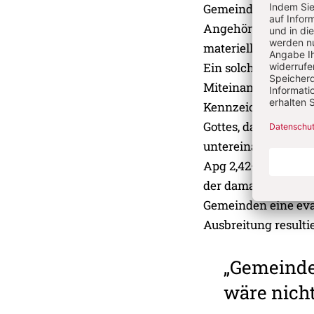
Gemeinde übertragen
Angehörige in eine
materieller Art mit
Ein solches Bild der
Miteinanders hatte 
Kennzeichen führte 
Gottes, das Brechen
untereinander und d
Apg 2,42–47). Mit ih
der damaligen Gese
Gemeinden eine evan
Ausbreitung resultie
„Gemeinde
wäre nicht