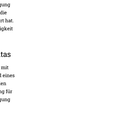
igung
 die
rt hat.
igkeit
itas
 mit
d eines
den
ng für
igung