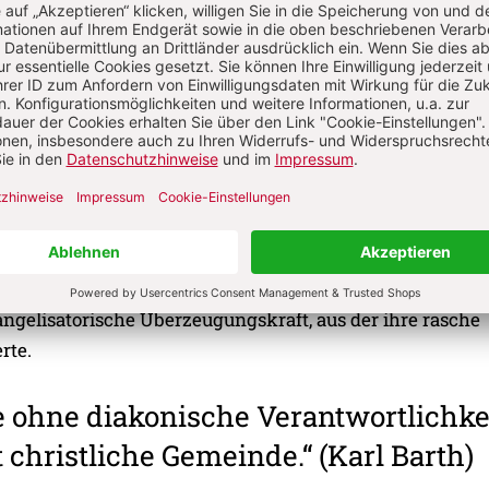
 heißt das, dass es sich um eine Gemeinschaft handelt,
m Beziehungsnetz gegenseitiger Verpflichtung ideeller 
einander verbunden sind und die dies nach außen hin aus
 Gemeinde als eines in Jesus Christus solidarischen
bereits Lukas in der Apostelgeschichte vorgezeichnet; als
er an: das Festhalten an der Lehre der Apostel, der Lobpr
 des Brotes und das Gebet in Gemeinschaft, der Zusamme
as Miteinander- Teilen dessen, was die Einzelnen haben 
rer Aufhebung der sozialen Schranken (vgl. Gal 3,28), wie
llschaft vorherrschend waren, gewannen die frühchristl
gelisatorische Überzeugungskraft, aus der ihre rasche
rte.
 ohne diakonische Verantwortlichke
 christliche Gemeinde.“ (Karl Barth)