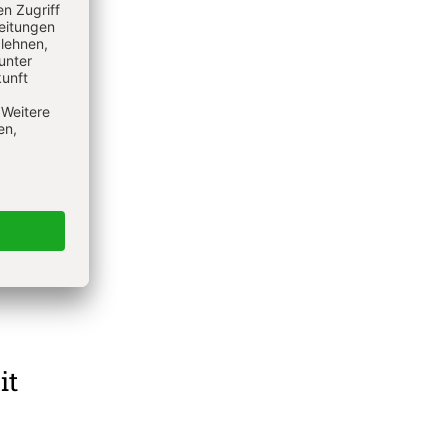
 deren
und
strahlt.
 ihre
eis
nhalt
(vgl.
 sie in
ichen
it