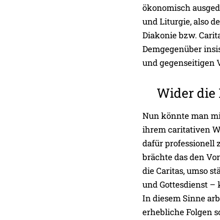
ökonomisch ausgedr
und Liturgie, also d
Diakonie bzw. Carita
Demgegenüber insist
und gegenseitigen V
Wider die 
Nun könnte man mit 
ihrem caritativen Wi
dafür professionell
brächte das den Vort
die Caritas, umso 
und Gottesdienst –
In diesem Sinne arbe
erhebliche Folgen s