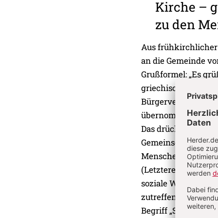
Kirche – g
zu den M
Aus frühkirchlicher 
an die Gemeinde von
Grußformel: „Es grüß
griechische Wort „ag
Bürgerversammlung;
übernommen) verwend
Das drückt etwas vo
Gemeinschaft, die a
Menschen basiert un
(Letzteres soweit d
soziale Wirklichkei
zutreffendere Übers
Begriff „Solidarität“