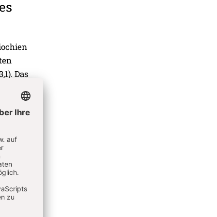
es
tiochien
ten
,1). Das
.
rche
hbar.
n
de
ar, den