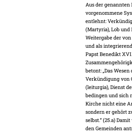
Aus der genannten 
vorgenommene Syst
entlehnt: Verkündi
(Martyria), Lob und 
Weitergabe der von
und als integriere
Papst Benedikt XVI. 
Zusammengehörigke
betont: „Das Wesen 
Verkündigung von G
(leiturgia), Dienst 
bedingen und sich n
Kirche nicht eine A
sondern er gehört z
selbst.“ (25.a) Dami
den Gemeinden antr