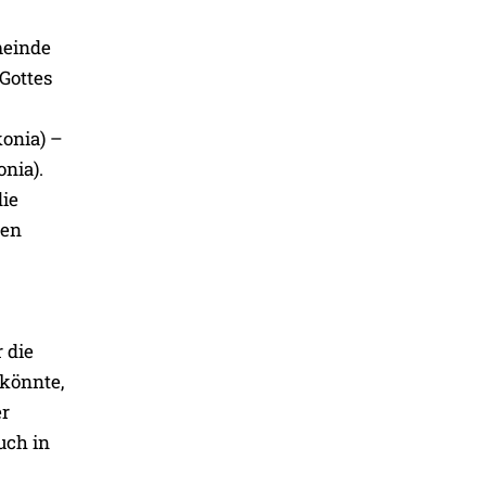
meinde
Gottes
onia) –
nia).
die
nen
 die
 könnte,
er
auch in