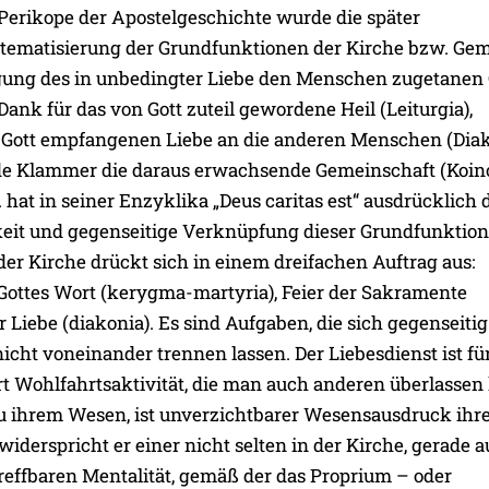
Perikope der Apostelgeschichte wurde die später
ematisierung der Grundfunktionen der Kirche bzw. Ge
gung des in unbedingter Liebe den Menschen zugetanen 
Dank für das von Gott zuteil gewordene Heil (Leiturgia),
 Gott empfangenen Liebe an die anderen Menschen (Diak
nde Klammer die daraus erwachsende Gemeinschaft (Koino
hat in seiner Enzyklika „Deus caritas est“ ausdrücklich 
it und gegenseitige Verknüpfung dieser Grundfunktio
der Kirche drückt sich in einem dreifachen Auftrag aus:
ottes Wort (kerygma-martyria), Feier der Sakramente
der Liebe (diakonia). Es sind Aufgaben, die sich gegenseitig
icht voneinander trennen lassen. Der Liebesdienst ist für
rt Wohlfahrtsaktivität, die man auch anderen überlassen
u ihrem Wesen, ist unverzichtbarer Wesensausdruck ihr
t widerspricht er einer nicht selten in der Kirche, gerade 
effbaren Mentalität, gemäß der das Proprium – oder