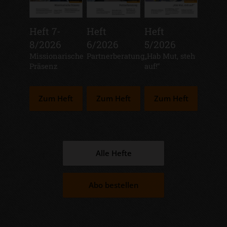
Heft 7-
Heft
Heft
8/2026
6/2026
5/2026
:
Missionarische
:
Partnerberatung
:
„Hab Mut, steh
Präsenz
auf!“
Zum Heft
Zum Heft
Zum Heft
Alle Hefte
Abo bestellen