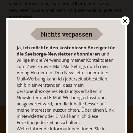
meine Interessen auszurichten. Über einen Link in
Newsletter oder E-Mail kann ich diese Funktion jederzeit
ausschalten.
Weiterführende Informationen finden Sie in unseren
Datenschutzhinweisen
.
Nichts verpassen
E-Mail
Ja, ich möchte den kostenlosen Anzeiger für
die Seelsorge-Newsletter abonnieren
und
willige in die Verwendung meiner Kontaktdaten
zum Zweck des E-Mail-Marketings durch den
Jetzt anmelden
Verlag Herder ein. Den Newsletter oder die E-
Mail-Werbung kann ich jederzeit abbestellen.
Ich bin einverstanden, dass mein
personenbezogenes Nutzungsverhalten in
Newsletter und E-Mail-Werbung erfasst und
ausgewertet wird, um die Inhalte besser auf
meine Interessen auszurichten. Über einen Link
in Newsletter oder E-Mail kann ich diese
AGB und Widerrufsbelehrung
Datenschutz
Funktion jederzeit ausschalten.
Barrierefreiheit
Impressum
Weiterführende Informationen finden Sie in