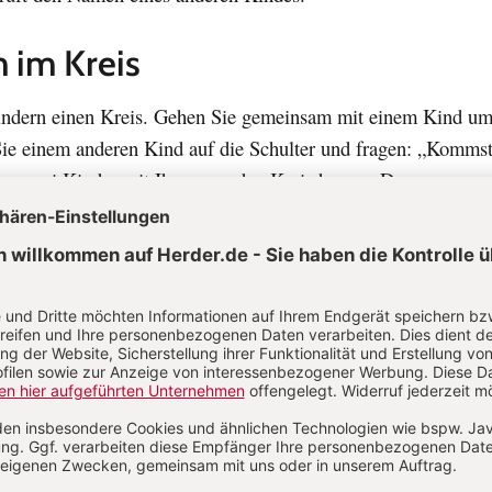
 im Kreis
indern einen Kreis. Gehen Sie gemeinsam mit einem Kind u
Sie einem anderen Kind auf die Schulter und fragen: „Komms
on zwei Kinder mit Ihnen um den Kreis herum. Das nun neu
ippt einem weiteren Kind auf die Schulter und fragt wieder:
eht es immer weiter, bis schließlich alle Kinder hintereinan
so lange gespielt, bis der innere Kreis komplett aufgelöst ist.
ist es hilfreich, wenn Sie die Kinder begleiten. Ziehen Sie si
er den Ablauf des Spiels verinnerlicht haben.
, grün sind alle meine Kleider“
tücher in den Farben Rot, Gelb, Blau und Grün an alle Kinder.