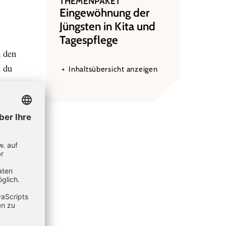
THEMENPAKET
:
Eingewöhnung der
Jüngsten in Kita und
Tagespflege
m den
t du
Inhaltsübersicht anzeigen
der im
ch
 Stellen