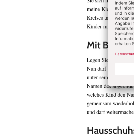
Sie sich mit den Kind
meine Kleider“. Jedes
Kreises und tanzt zur
Kinder mit roten, bl
Mit Bildka
Legen Sie verdeckte B
Nun darf sich jedes K
unter seinem Stuhl au
Namen des abgebildet
welches Kind den Nam
gemeinsam wiederholen
und darf weitermache
Hausschuhs