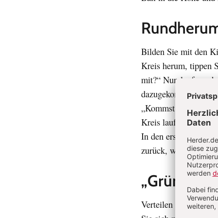
Rundherum
Bilden Sie mit den K
Kreis herum, tippen 
mit?“ Nun laufen sch
dazugekommene Kind t
„Kommst du mit?“ So g
Kreis laufen. Es wird 
In den ersten Runden 
zurück, wenn die Kind
„Grün, grün
Verteilen Sie Chiffon