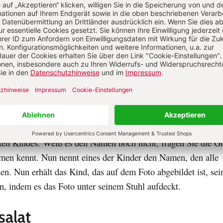
ern im Kreis auf und singen Sie das Lied „Grün, grün, grün s
 Kind, das ein grünes Tuch in der Hand hält, geht in die Mitt
 Melodie, wenn es das möchte. In den folgenden Strophen sin
auen und gelben Tüchern an der Reihe.
rten die Namen üben
ildkarten mit Fotos der Kinder unter die Stühle, die im Kreis
ind auf einen Stuhl setzen. Ein Kind fängt an und nimmt die 
f. Es schaut sich das Bild an, zeigt es in die Runde und sagt 
en Kindes. Weiß es den Namen noch nicht, fragen Sie die G
en kennt. Nun nennt eines der Kinder den Namen, den alle
. Nun erhält das Kind, das auf dem Foto abgebildet ist, sei
n, indem es das Foto unter seinem Stuhl aufdeckt.
alat