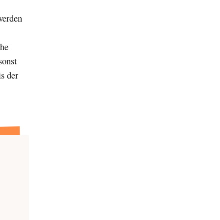
werden
uhe
sonst
is der