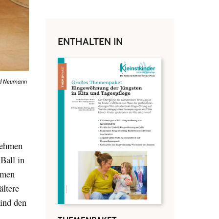
ENTHALTEN IN
d Neumann
nehmen
Ball in
amen
ältere
Kind den