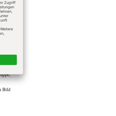
ind alle
e des
d die
 stehen.
Karte
den
ruppe,
n Bild