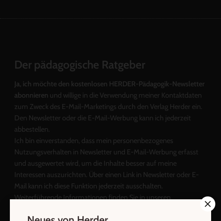
Der pädagogische Ratgeber
Ja, ich möchte den kostenlosen HERDER-Pädagogik-Newsletter
abonnieren
und willige in die Verwendung meiner Kontaktdaten
zum Zweck des E-Mail-Marketings durch den Verlag Herder ein.
Den Newsletter oder die E-Mail-Werbung kann ich jederzeit
abbestellen.
Ich bin einverstanden, dass mein personenbezogenes
Nutzungsverhalten in Newsletter und E-Mail-Werbung erfasst
und ausgewertet wird, um die Inhalte besser auf meine
Interessen auszurichten. Über einen Link in Newsletter oder E-
Mail kann ich diese Funktion jederzeit ausschalten.
Weiterführende Informationen finden Sie in unseren
Datenschutzhinweisen
.
Neues von Herder