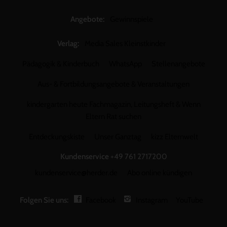
Angebote:
Gewinnspiele
Verlag:
Media Sales Kleinstkinder
Pädagogik & Kinderbuch
WhatsApp
Stellenangebote
Aus- & Fortbildungsangebote & Veranstaltungen
kindergarten heute Fachmagazin, Leitungsheft & Wenn
Eltern Rat suchen
Entdeckungskiste
Unser Ganztag
kizz Elternwelt
Kundenservice
+49 761 2717200
kundenservice@herder.de
Abo online kündigen
Folgen Sie uns:
Facebook
Instagram
YouTube