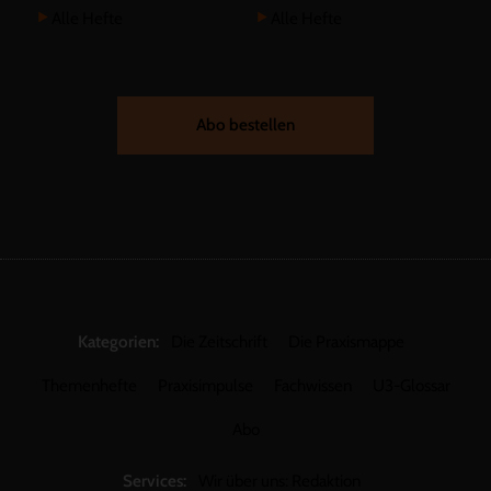
Alle Hefte
Alle Hefte
Abo bestellen
Kategorien:
Die Zeitschrift
Die Praxismappe
Themenhefte
Praxisimpulse
Fachwissen
U3-Glossar
Abo
Services:
Wir über uns: Redaktion