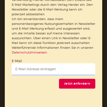
AGB und Widerrufsbelehrung
Datenschutz
E-Mail-Marketings durch den Verlag Herder ein. Den
Barrierefreiheit
Impressum
Newsletter oder die E-Mail-Werbung kann ich
jederzeit abbestellen.
Ich bin einverstanden, dass mein
Vertrag widerrufen
personenbezogenes Nutzungsverhalten in Newsletter
und E-Mail-Werbung erfasst und ausgewertet wird,
um die Inhalte besser auf meine Interessen
Abo online kündigen
auszurichten. Über einen Link in Newsletter oder E-
Mail kann ich diese Funktion jederzeit ausschalten.
Weiterführende Informationen finden Sie in unseren
Datenschutzhinweisen
.
E-Mail
Jetzt anfordern
Nach oben