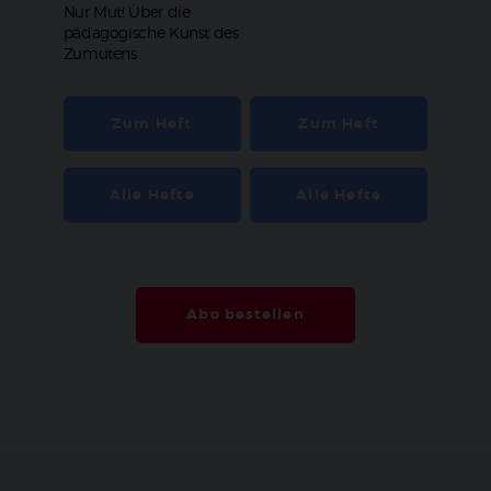
:
Nur Mut! Über die
pädagogische Kunst des
Zumutens
Zum Heft
Zum Heft
Alle Hefte
Alle Hefte
Abo bestellen