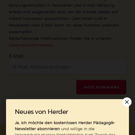
Nutzungsverhalten in Newsletter und E-Mail-Werbung
erfasst und ausgewertet wird, um die Inhalte besser auf
meine Interessen auszurichten. Über einen Link in
Newsletter oder E-Mail kann ich diese Funktion jederzeit
ausschalten.
Weiterführende Informationen finden Sie in unseren
Datenschutzhinweisen
.
E-Mail
Jetzt anmelden
Neues von Herder
Ja, ich möchte den kostenlosen Herder Pädagogik-
Newsletter abonnieren
und willige in die
Verwendung meiner Kontaktdaten zum Zweck des