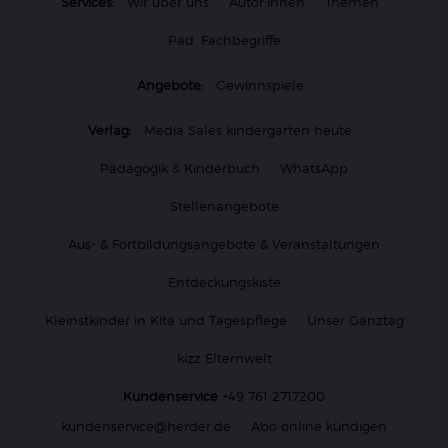
Services:
Wir über uns
Autor:innen
Themen
Päd. Fachbegriffe
Angebote:
Gewinnspiele
Verlag:
Media Sales kindergarten heute
Pädagogik & Kinderbuch
WhatsApp
Stellenangebote
Aus- & Fortbildungsangebote & Veranstaltungen
Entdeckungskiste
Kleinstkinder in Kita und Tagespflege
Unser Ganztag
kizz Elternwelt
Kundenservice
+49 761 2717200
kundenservice@herder.de
Abo online kündigen