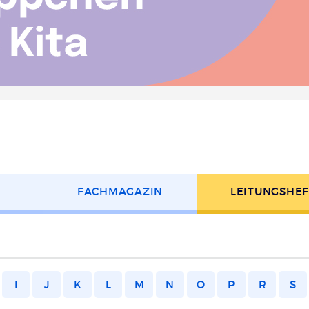
FACH­MAGAZIN
LEITUNGS­HE
I
J
K
L
M
N
O
P
R
S