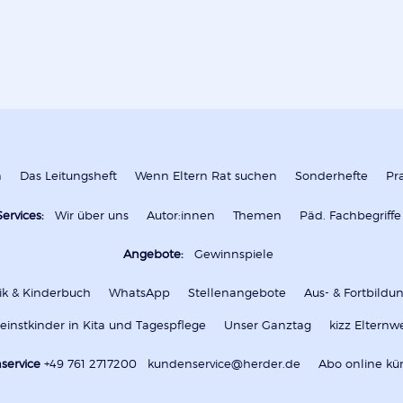
n
Das Leitungsheft
Wenn Eltern Rat suchen
Sonderhefte
Pr
Services:
Wir über uns
Autor:innen
Themen
Päd. Fachbegriffe
Angebote:
Gewinnspiele
k & Kinderbuch
WhatsApp
Stellenangebote
Aus- & Fortbild
leinstkinder in Kita und Tagespflege
Unser Ganztag
kizz Elternw
service
+49 761 2717200
kundenservice@herder.de
Abo online kü