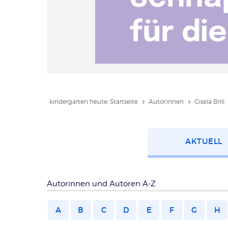
kindergarten heute: Startseite
Autor:innen
Gisela Brill
Kategorie
AKTUELL
wählen
Autorinnen und Autoren A-Z
A
B
C
D
E
F
G
H