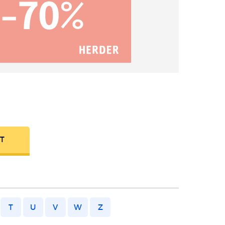
FT
T
U
V
W
Z