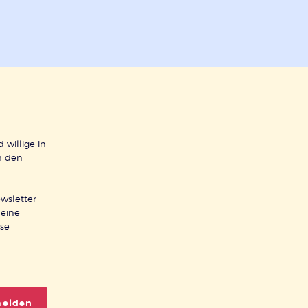
 willige in
h den
wsletter
meine
ese
melden