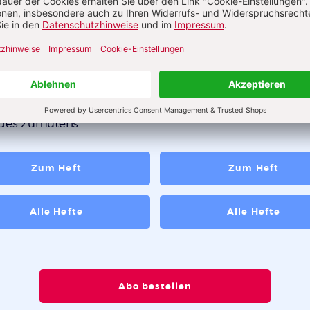
abe 8_2026
Ausgabe 3_2026
t! Über die pädagogische
 des Zumutens
Zum Heft
Zum Heft
Alle Hefte
Alle Hefte
Abo bestellen