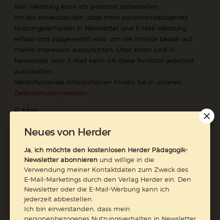
Mail-Werbung kann ich jederzeit abbestellen.
Ich bin einverstanden, dass mein personenbezogenes
Nutzungsverhalten in Newsletter und E-Mail-Werbung
erfasst und ausgewertet wird, um die Inhalte besser auf
meine Interessen auszurichten. Über einen Link in
Newsletter oder E-Mail kann ich diese Funktion jederzeit
ausschalten.
Weiterführende Informationen finden Sie in unseren
Datenschutzhinweisen
.
E-Mail
Neues von Herder
Ja, ich möchte den kostenlosen Herder Pädagogik-
Newsletter abonnieren
und willige in die
Jetzt anmelden
Verwendung meiner Kontaktdaten zum Zweck des
E-Mail-Marketings durch den Verlag Herder ein. Den
Newsletter oder die E-Mail-Werbung kann ich
jederzeit abbestellen.
Ich bin einverstanden, dass mein
personenbezogenes Nutzungsverhalten in Newsletter