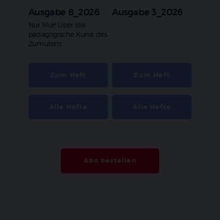
Ausgabe 8_2026
Ausgabe 3_2026
:
Nur Mut! Über die
pädagogische Kunst des
Zumutens
Zum Heft
Zum Heft
Alle Hefte
Alle Hefte
Abo bestellen