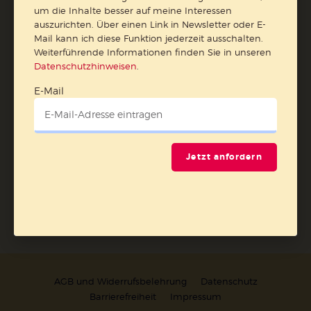
meine Interessen auszurichten. Über einen Link in
um die Inhalte besser auf meine Interessen
Newsletter oder E-Mail kann ich diese Funktion jederzeit
auszurichten. Über einen Link in Newsletter oder E-
Mail kann ich diese Funktion jederzeit ausschalten.
ausschalten.
Weiterführende Informationen finden Sie in unseren
Weiterführende Informationen finden Sie in unseren
Datenschutzhinweisen
.
Datenschutzhinweisen
.
E-Mail
E-Mail
Jetzt anfordern
Jetzt anmelden
AGB und Widerrufsbelehrung
Datenschutz
Barrierefreiheit
Impressum