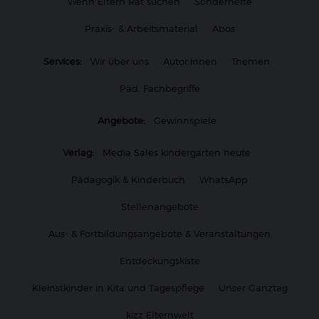
Wenn Eltern Rat suchen
Sonderhefte
Praxis- & Arbeitsmaterial
Abos
Services:
Wir über uns
Autor:innen
Themen
Päd. Fachbegriffe
Angebote:
Gewinnspiele
Verlag:
Media Sales kindergarten heute
Pädagogik & Kinderbuch
WhatsApp
Stellenangebote
Aus- & Fortbildungsangebote & Veranstaltungen
Entdeckungskiste
Kleinstkinder in Kita und Tagespflege
Unser Ganztag
kizz Elternwelt