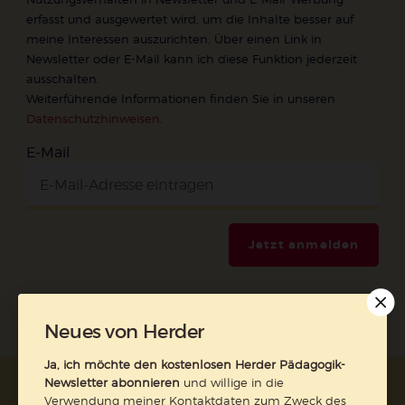
erfasst und ausgewertet wird, um die Inhalte besser auf
meine Interessen auszurichten. Über einen Link in
Newsletter oder E-Mail kann ich diese Funktion jederzeit
ausschalten.
Weiterführende Informationen finden Sie in unseren
Datenschutzhinweisen
.
E-Mail
Jetzt anmelden
Neues von Herder
Ja, ich möchte den kostenlosen Herder Pädagogik-
Newsletter abonnieren
und willige in die
AGB und Widerrufsbelehrung
Datenschutz
Verwendung meiner Kontaktdaten zum Zweck des