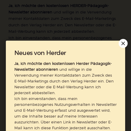
Ja, ich möchte den kostenlosen HERDER-Pädagogik-
Newsletter abonnieren
und willige in die Verwendung
meiner Kontaktdaten zum Zweck des E-Mail-Marketings
durch den Verlag Herder ein. Den Newsletter oder die E-
Mail-Werbung kann ich jederzeit abbestellen.
Ich bin einverstanden, dass mein personenbezogenes
Nutzungsverhalten in Newsletter und E-Mail-Werbung
erfasst und ausgewertet wird, um die Inhalte besser auf
Neues von Herder
meine Interessen auszurichten. Über einen Link in
Newsletter oder E-Mail kann ich diese Funktion jederzeit
Ja, ich möchte den kostenlosen Herder Pädagogik-
Newsletter abonnieren
und willige in die
ausschalten.
Verwendung meiner Kontaktdaten zum Zweck des
Weiterführende Informationen finden Sie in unseren
E-Mail-Marketings durch den Verlag Herder ein. Den
Datenschutzhinweisen
.
Newsletter oder die E-Mail-Werbung kann ich
jederzeit abbestellen.
E-Mail
Ich bin einverstanden, dass mein
personenbezogenes Nutzungsverhalten in Newsletter
und E-Mail-Werbung erfasst und ausgewertet wird,
um die Inhalte besser auf meine Interessen
auszurichten. Über einen Link in Newsletter oder E-
Jetzt anmelden
Mail kann ich diese Funktion jederzeit ausschalten.