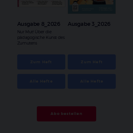
Ausgabe 8_2026
Ausgabe 3_2026
:
Nur Mut! Über die
pädagogische Kunst des
Zumutens
Zum Heft
Zum Heft
Alle Hefte
Alle Hefte
Abo bestellen