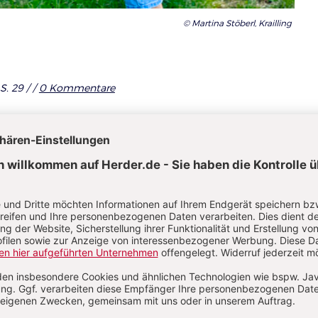
© Martina Stöberl, Krailling
S. 29 /
/
0 Kommentare
it Unterstützung
iebeuge trainiert besonders die Hüftmuskulatur und
 Rücken. Wenn Sie mit den Armen mithelfen, fällt di
ufrecht in die Nähe eines Treppengeländers, der Absta
 Armlänge. Die Füße stehen parallel zueinander, die 
ffnet. Halten Sie sich am Geländer fest und senken Si
wollten Sie sich hinsetzen. Drücken Sie sich aus der H
tig nach oben. Ziehen Sie die Arme mit, bis Sie wiede
erreicht haben. Wiederholen Sie diese Übung zu Beg