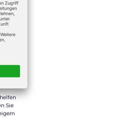
e
 stabil
setzen
heben
 Gesäß
helfen
en Sie
eigern