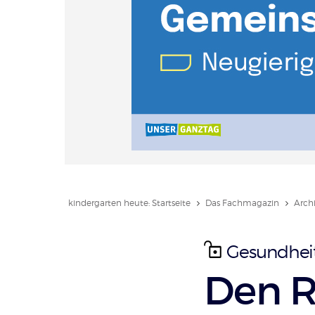
kindergarten heute: Startseite
Das Fachmagazin
Arch
Gesundheits
:
Den R