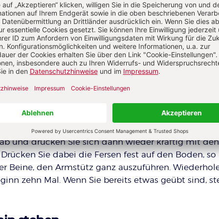
 bereits etwas geübt sind, steigern Sie auf 20 Mal.
oben
stütz“ trainieren Sie Brustmuskulatur, Schultern, ein
und kräftigen Sie Ihre Oberarme. Für einen leichten
zen die Beine.
frecht auf einen Stuhl oder eine Bank. Die Füße stehen
 Sie auf die Vorderkante der Sitzfläche. Die Hände 
uf. Stemmen Sie sich mit den Armen kräftig ab und 
der Sitzfläche. Senken Sie nun
vor
der Sitzfläche das
ab und drücken Sie sich dann wieder kräftig mit den
rücken Sie dabei die Fersen fest auf den Boden, so 
der Beine, den Armstütz ganz auszuführen. Wiederhol
inn zehn Mal. Wenn Sie bereits etwas geübt sind, st