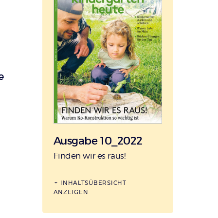
e
Ausgabe 10_2022
:
Finden wir es raus!
INHALTSÜBERSICHT
ANZEIGEN