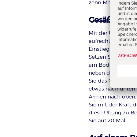
zehn Mal. Wenn Sie
Gesäß nach 
Mit der Übung „Arm
aufrechte Haltung 
Einstieg unterstüt
Setzen Sie sich au
am Boden. Rutschen
neben der Hüfte a
Sie das Gesäß von 
etwas nach unten 
Armen nach oben. D
Sie mit der Kraft 
diese Übung zu Beg
Sie auf 20 Mal.