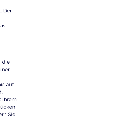
. Der
was
 die
iner
is auf
.
t ihrem
 Rücken
ern Sie