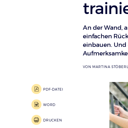
traini
An der Wand, a
einfachen Rück
einbauen. Und 
Aufmerksamkei
VON
MARTINA STÖBER
PDF-DATEI
WORD
DRUCKEN