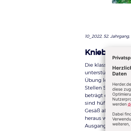
10_2022, 52. Jahrgang, 
Kniebeuge m
Die klassische Kn
unterstützt so den
Übung leichter.
Stellen Sie sich a
beträgt eine halbe
sind hüftbreit geö
Gesäß ab, – so als 
heraus wieder kräf
Ausgangsposition 