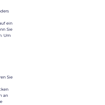
nders
auf ein
enn Sie
en. Um
ren Sie
ecken
n an
ne