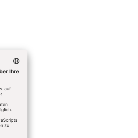
ese
nd
Beine
e das
üfte
r die
inn