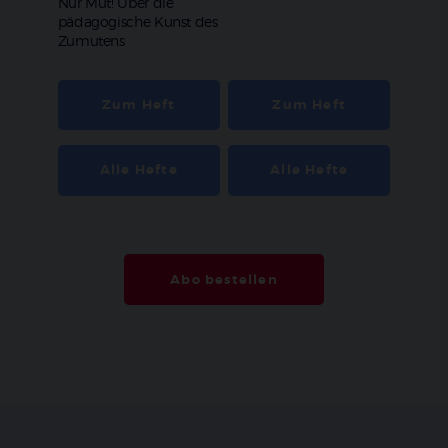
:
Nur Mut! Über die
pädagogische Kunst des
Zumutens
Zum Heft
Zum Heft
Alle Hefte
Alle Hefte
Abo bestellen