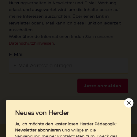
Nutzungsverhalten in Newsletter und E-Mail-Werbung
erfasst und ausgewertet wird, um die Inhalte besser auf
meine Interessen auszurichten. Über einen Link in
Newsletter oder E-Mail kann ich diese Funktion jederzeit
ausschalten.
Weiterführende Informationen finden Sie in unseren
Datenschutzhinweisen
.
E-Mail
Jetzt anmelden
Neues von Herder
Ja, ich möchte den kostenlosen Herder Pädagogik-
Newsletter abonnieren
und willige in die
AGB und Widerrufsbelehrung
Datenschutz
Verwendung meiner Kontaktdaten zum Zweck des