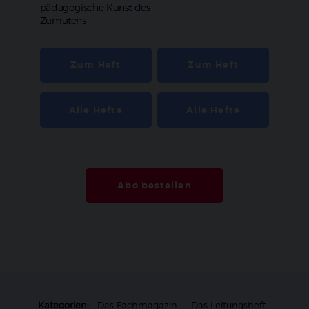
pädagogische Kunst des
Zumutens
Zum Heft
Zum Heft
Alle Hefte
Alle Hefte
Abo bestellen
Kategorien:
Das Fachmagazin
Das Leitungsheft