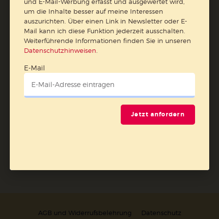
und E-Mail-Werbung erfasst und ausgewertet wird,
erfasst und ausgewertet wird, um die Inhalte besser auf
um die Inhalte besser auf meine Interessen
meine Interessen auszurichten. Über einen Link in
auszurichten. Über einen Link in Newsletter oder E-
Mail kann ich diese Funktion jederzeit ausschalten.
Newsletter oder E-Mail kann ich diese Funktion jederzeit
Weiterführende Informationen finden Sie in unseren
ausschalten.
Datenschutzhinweisen
.
Weiterführende Informationen finden Sie in unseren
Datenschutzhinweisen
.
E-Mail
E-Mail
Jetzt anfordern
Jetzt anmelden
AGB und Widerrufsbelehrung
Datenschutz