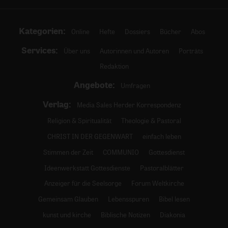
Kategorien:
Online
Hefte
Dossiers
Bücher
Abos
Services:
Über uns
Autorinnen und Autoren
Porträts
Redaktion
Angebote:
Umfragen
Verlag:
Media Sales Herder Korrespondenz
Religion & Spiritualität
Theologie & Pastoral
CHRIST IN DER GEGENWART
einfach leben
Stimmen der Zeit
COMMUNIO
Gottesdienst
Ideenwerkstatt Gottesdienste
Pastoralblätter
Anzeiger für die Seelsorge
Forum Weltkirche
Gemeinsam Glauben
Lebensspuren
Bibel lesen
kunst und kirche
Biblische Notizen
Diakonia