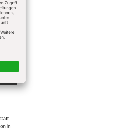
stätt
ion in