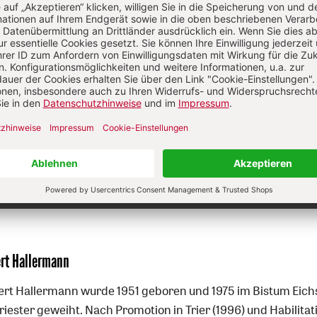
Diesen Artikel jetzt lesen!
Nutzer/-innen können diesen
Jetzt registrieren
los lesen.
Sie haben bereits ein Konto?
Anmelden
ert Hallermann
ert Hallermann wurde 1951 geboren und 1975 im Bistum Eich
iester geweiht. Nach Promotion in Trier (1996) und Habilitat