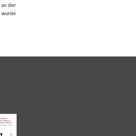
 an der
6 wurde