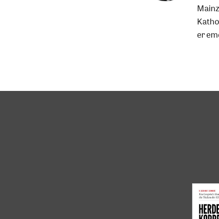
Infos
Mainz
Katho
er eme