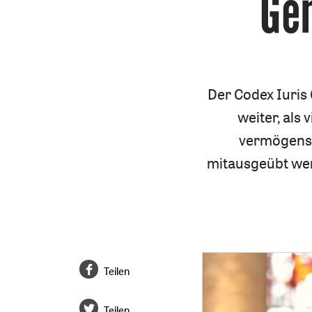
Gem
Der Codex Iuris
weiter, als
vermögensr
mitausgeübt wer
Teilen
Teilen