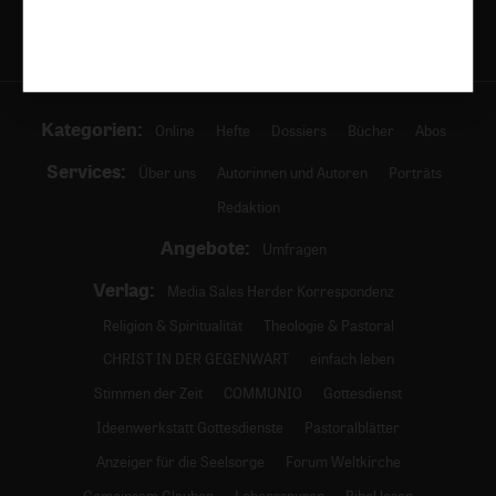
Kategorien:
Online
Hefte
Dossiers
Bücher
Abos
Services:
Über uns
Autorinnen und Autoren
Porträts
Redaktion
Angebote:
Umfragen
Verlag:
Media Sales Herder Korrespondenz
Religion & Spiritualität
Theologie & Pastoral
CHRIST IN DER GEGENWART
einfach leben
Stimmen der Zeit
COMMUNIO
Gottesdienst
Ideenwerkstatt Gottesdienste
Pastoralblätter
Anzeiger für die Seelsorge
Forum Weltkirche
Gemeinsam Glauben
Lebensspuren
Bibel lesen