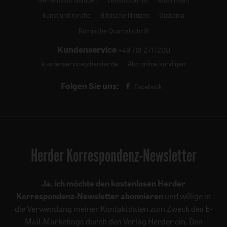
kunst und kirche
Biblische Notizen
Diakonia
Römische Quartalschrift
Kundenservice
+49 761 2717200
kundenservice@herder.de
Abo online kündigen
Folgen Sie uns:
Facebook
Herder Korrespondenz-Newsletter
Ja, ich möchte den kostenlosen Herder
Korrespondenz-Newsletter abonnieren
und willige in
die Verwendung meiner Kontaktdaten zum Zweck des E-
Mail-Marketings durch den Verlag Herder ein. Den