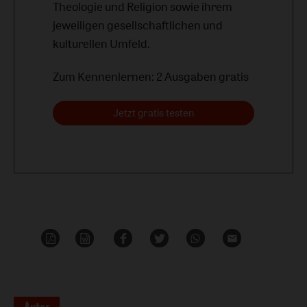
Theologie und Religion sowie ihrem
jeweiligen gesellschaftlichen und
kulturellen Umfeld.
Zum Kennenlernen: 2 Ausgaben gratis
Jetzt gratis testen
PDF-
Word
Teilen
Teilen
Whatsapp
Mailen
Datei