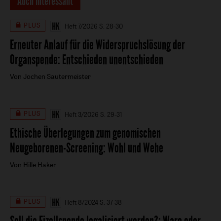
Auch interessant
PLUS
Heft 7/2026
S. 28-30
Erneuter Anlauf für die Widerspruchslösung der
Organspende
:
Entschieden unentschieden
Von Jochen Sautermeister
PLUS
Heft 3/2026
S. 29-31
Ethische Überlegungen zum genomischen
Neugeborenen-Screening
:
Wohl und Wehe
Von Hille Haker
PLUS
Heft 8/2024
S. 37-38
Soll die Eizellspende legalisiert werden?
:
Ware oder