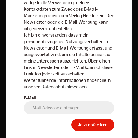
willige in die Verwendung meiner
Kontaktdaten zum Zweck des E-Mail-
Marketings durch den Verlag Herder ein. Den
Newsletter oder die E-Mail-Werbung kann
ich jederzeit abbestellen.
Ich bin einverstanden, dass mein
personenbezogenes Nutzungsverhalten in
Newsletter und E-Mail-Werbung erfasst und
ausgewertet wird, um die Inhalte besser auf
Heft 8/2026
Heft 7/2026
Heft 6/2026
meine Interessen auszurichten. Über einen
Link in Newsletter oder E-Mail kann ich diese
Funktion jederzeit ausschalten.
Zum Heft
Zum Heft
Zum Heft
Weiterführende Informationen finden Sie in
unseren
Datenschutzhinweisen
.
E-Mail
Alle Hefte
Abo bestellen
Jetzt anfordern