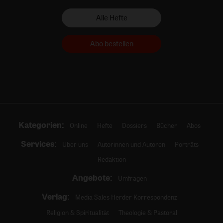
Alle Hefte
Abo bestellen
Kategorien:
Online
Hefte
Dossiers
Bücher
Abos
Services:
Über uns
Autorinnen und Autoren
Porträts
Redaktion
Angebote:
Umfragen
Verlag:
Media Sales Herder Korrespondenz
Religion & Spiritualität
Theologie & Pastoral