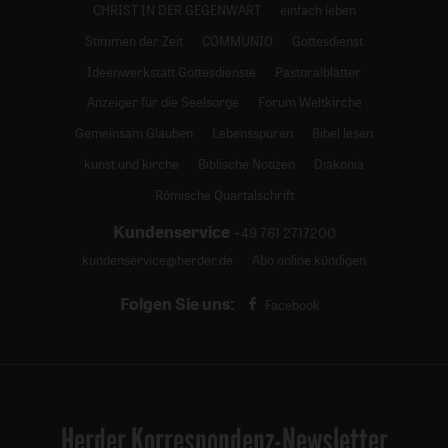
CHRIST IN DER GEGENWART
einfach leben
Stimmen der Zeit
COMMUNIO
Gottesdienst
Ideenwerkstatt Gottesdienste
Pastoralblätter
Anzeiger für die Seelsorge
Forum Weltkirche
Gemeinsam Glauben
Lebensspuren
Bibel lesen
kunst und kirche
Biblische Notizen
Diakonia
Römische Quartalschrift
Kundenservice
+49 761 2717200
kundenservice@herder.de
Abo online kündigen
Folgen Sie uns:
Facebook
Herder Korrespondenz-Newsletter