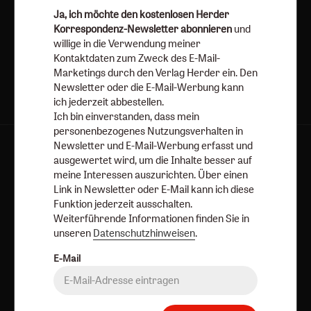
Ja, ich möchte den kostenlosen Herder
Korrespondenz-Newsletter abonnieren
und
Jetzt anmelden
willige in die Verwendung meiner
Kontaktdaten zum Zweck des E-Mail-
Marketings durch den Verlag Herder ein. Den
Newsletter oder die E-Mail-Werbung kann
ich jederzeit abbestellen.
Ich bin einverstanden, dass mein
personenbezogenes Nutzungsverhalten in
Newsletter und E-Mail-Werbung erfasst und
AGB und Widerrufsbelehrung
Datenschutz
ausgewertet wird, um die Inhalte besser auf
Barrierefreiheit
Impressum
meine Interessen auszurichten. Über einen
Link in Newsletter oder E-Mail kann ich diese
Funktion jederzeit ausschalten.
Vertrag widerrufen
Abo online kündigen
Weiterführende Informationen finden Sie in
unseren
Datenschutzhinweisen
.
E-Mail