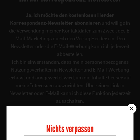
Ja, ich möchte den kostenlosen Herder
Korrespondenz-Newsletter abonnieren
und willige in
die Verwendung meiner Kontaktdaten zum Zweck des E-
Mail-Marketings durch den Verlag Herder ein. Den
Newsletter oder die E-Mail-Werbung kann ich jederzeit
abbestellen.
Ich bin einverstanden, dass mein personenbezogenes
Nutzungsverhalten in Newsletter und E-Mail-Werbung
erfasst und ausgewertet wird, um die Inhalte besser auf
meine Interessen auszurichten. Über einen Link in
Newsletter oder E-Mail kann ich diese Funktion jederzeit
ausschalten.
Weiterführende Informationen finden Sie in unseren
Datenschutzhinweisen
.
Nichts verpassen
E-Mail