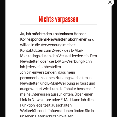
Jetzt anmelden
Nichts verpassen
Ja, ich möchte den kostenlosen Herder
Korrespondenz-Newsletter abonnieren
und
willige in die Verwendung meiner
Kontaktdaten zum Zweck des E-Mail-
AGB und Widerrufsbelehrung
Datenschutz
Marketings durch den Verlag Herder ein. Den
Newsletter oder die E-Mail-Werbung kann
Barrierefreiheit
Impressum
ich jederzeit abbestellen.
Ich bin einverstanden, dass mein
Vertrag widerrufen
Abo online kündigen
personenbezogenes Nutzungsverhalten in
Newsletter und E-Mail-Werbung erfasst und
ausgewertet wird, um die Inhalte besser auf
meine Interessen auszurichten. Über einen
Link in Newsletter oder E-Mail kann ich diese
Funktion jederzeit ausschalten.
Weiterführende Informationen finden Sie in
unseren
Datenschutzhinweisen
.