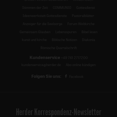
Stimmen der Zeit
COMMUNIO
Gottesdienst
Ideenwerkstatt Gottesdienste
Pastoralblätter
Anzeiger für die Seelsorge
Forum Weltkirche
Gemeinsam Glauben
Lebensspuren
Bibel lesen
kunst und kirche
Biblische Notizen
Diakonia
Römische Quartalschrift
Kundenservice
+49 761 2717200
kundenservice@herder.de
Abo online kündigen
Folgen Sie uns:
Facebook
Herder Korrespondenz-Newsletter