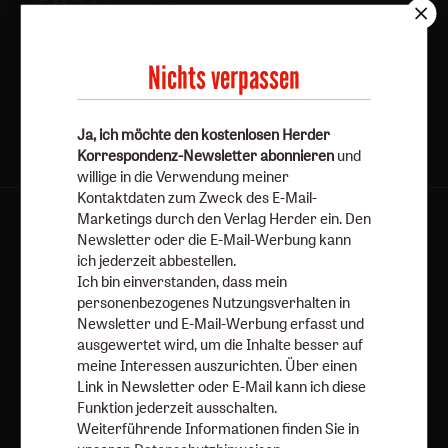
Jetzt anmelden
Nichts verpassen
Ja, ich möchte den kostenlosen Herder
Korrespondenz-Newsletter abonnieren
und
willige in die Verwendung meiner
Kontaktdaten zum Zweck des E-Mail-
Marketings durch den Verlag Herder ein. Den
AGB und Widerrufsbelehrung
Datenschutz
Newsletter oder die E-Mail-Werbung kann
Barrierefreiheit
Impressum
ich jederzeit abbestellen.
Ich bin einverstanden, dass mein
personenbezogenes Nutzungsverhalten in
Vertrag widerrufen
Abo online kündigen
Newsletter und E-Mail-Werbung erfasst und
ausgewertet wird, um die Inhalte besser auf
meine Interessen auszurichten. Über einen
Link in Newsletter oder E-Mail kann ich diese
Funktion jederzeit ausschalten.
Weiterführende Informationen finden Sie in