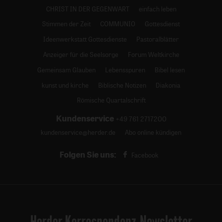
CHRIST IN DER GEGENWART
einfach leben
Stimmen der Zeit
COMMUNIO
Gottesdienst
Ideenwerkstatt Gottesdienste
Pastoralblätter
Anzeiger für die Seelsorge
Forum Weltkirche
Gemeinsam Glauben
Lebensspuren
Bibel lesen
kunst und kirche
Biblische Notizen
Diakonia
Römische Quartalschrift
Kundenservice
+49 761 2717200
kundenservice@herder.de
Abo online kündigen
Folgen Sie uns:
Facebook