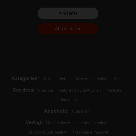
Alle Hefte
Abo bestellen
Kategorien:
Online
Hefte
Dossiers
Bücher
Abos
Services:
Über uns
Autorinnen und Autoren
Porträts
Redaktion
Angebote:
Umfragen
Verlag:
Media Sales Herder Korrespondenz
Religion & Spiritualität
Theologie & Pastoral