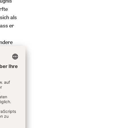
fugnis
rfte
sich als
dass er
andere
 und
.
it 1995
schofs
ehr
en