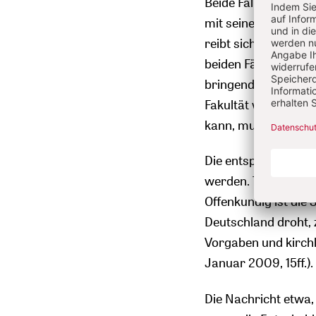
Beide Fälle untersche
mit seiner Universit
reibt sich ein Theol
beiden Fällen dürft
bringende Umständ
Fakultät weiter wir
kann, muss sich Reis
Die entsprechenden
werden. Trotzdem w
Offenkundig ist die 
Deutschland droht, 
Vorgaben und kirchl
Januar 2009, 15ff.).
Die Nachricht etwa,