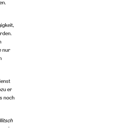
en.
igkeit,
rden.
h
e nur
n
ienst
ozu er
es noch
litsch