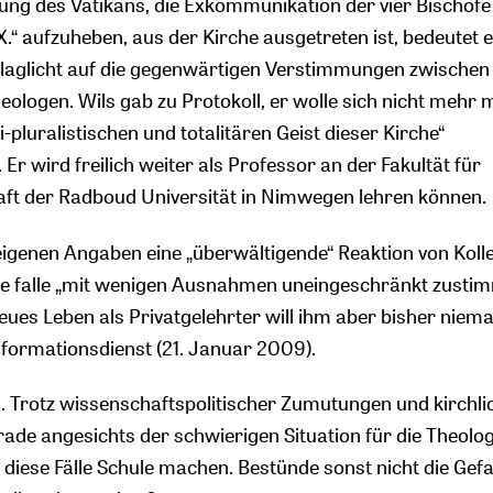
ung des Vatikans, die Exkommunikation der vier Bischöfe
.“ aufzuheben, aus der Kirche ausgetreten ist, bedeutet e
chlaglicht auf die gegenwärtigen Verstimmungen zwische
ologen. Wils gab zu Protokoll, er wolle sich nicht mehr 
-pluralistischen und totalitären Geist dieser Kirche“
. Er wird freilich weiter als Professor an der Fakultät für
aft der Radboud Universität in Nimwegen lehren können.
 eigenen Angaben eine „überwältigende“ Reaktion von Koll
 sie falle „mit wenigen Ausnahmen uneingeschränkt zusti
neues Leben als Privatgelehrter will ihm aber bisher niem
formationsdienst (21. Januar 2009).
. Trotz wissenschaftspolitischer Zumutungen und kirchli
ade angesichts der schwierigen Situation für die Theolog
iese Fälle Schule machen. Bestünde sonst nicht die Gefa