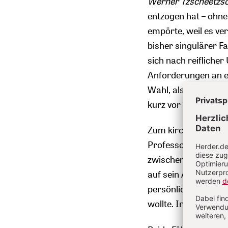
Werner Tzscheetzsc
entzogen hat – ohn
empörte, weil es ver
bisher singulärer Fa
sich nach reifliche
Anforderungen an ei
Wahl, als dem Theol
kurz vor den Prüfun
Zum kirchenpolitisch
Professor für Pädag
zwischenzeitlich au
auf sein Ansinnen g
persönliche Entsch
wollte. In jedem Fall