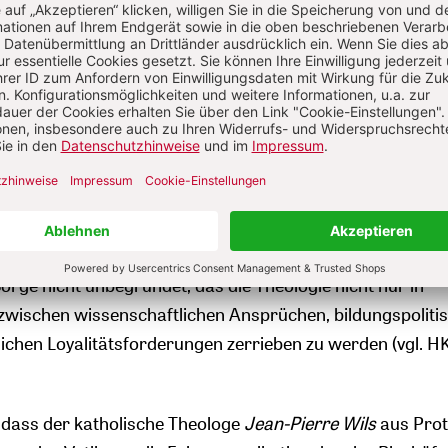
iden sich in vielerlei Hinsicht. Im ersten Fall liegt der Pr
ät und der gegenwärtigen Bildungspolitik im Clinch, im z
ogieprofessor an den kirchlichen Vorgaben für seine Arbei
en weitere persönliche und damit nicht auf einen Nenner z
e hinzukommen. Und während Tzscheetzsch an einer an
ken wird, weil ihm als Landesbeamten nicht gekündigt we
er jetzt als Privatier behaupten.
 Gewissensentscheidungen müssen auch jeweils respekti
erfen die beiden Demissionen deutscher Theologen Frage
Sorge nicht unbegründet, das die Theologie nicht nur in
zwischen wissenschaftlichen Ansprüchen, bildungspoliti
ichen Loyalitätsforderungen zerrieben zu werden (vgl. HK
 dass der katholische Theologe
Jean-Pierre Wils
aus Prot