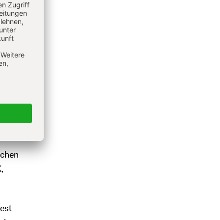
ofessor
weiten
t. In
u
deren
rden
ert
n auf.
schen
,
est