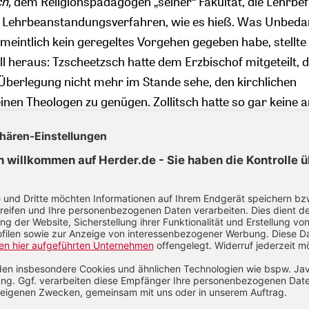
h,
dem Religionspädagogen „seiner“ Fakultät, die Lehrbe
e Lehrbeanstandungsverfahren, wie es hieß. Was Unbeda
meintlich kein geregeltes Vorgehen gegeben habe, stellte 
ll heraus: Tzscheetzsch hatte dem Erzbischof mitgeteilt, 
r Überlegung nicht mehr im Stande sehe, den kirchlichen
nen Theologen zu genügen. Zollitsch hatte so gar keine 
ogen die Lehrerlaubnis zu entziehen, mitten im Semester
gen, die die Schützlinge jetzt andernorts ablegen mussten
en Skandal taugt der Fall also nicht. Tzscheetzsch, der se
ogik und Katechetik an der Fakultät war, hat sich
ch mehrfach anerkennend über die Reaktionen des Erzbi
ezeigt. Es habe mehrere längere Gespräche über seine s
eidung gegeben – zu der er keine weiteren Angaben mach
 fühle er sich nicht als Verfolgter der Kirche.