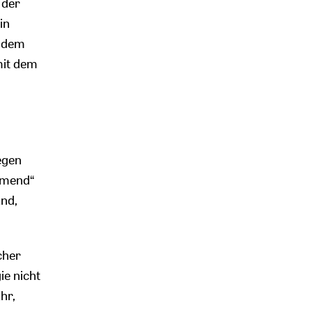
 der
in
n dem
mit dem
egen
mmend“
and,
cher
ie nicht
hr,