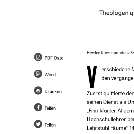
Theologen qu
Herder Korrespondenz 3/2
PDF-Datei
V
erschiedene M
Word
den vergange
Drucken
Zuerst quittierte d
seinen Dienst als Un
Teilen
„Frankfurter Allgeme
Hochschullehrer ber
Teilen
Lehrstuhl räume“, 1