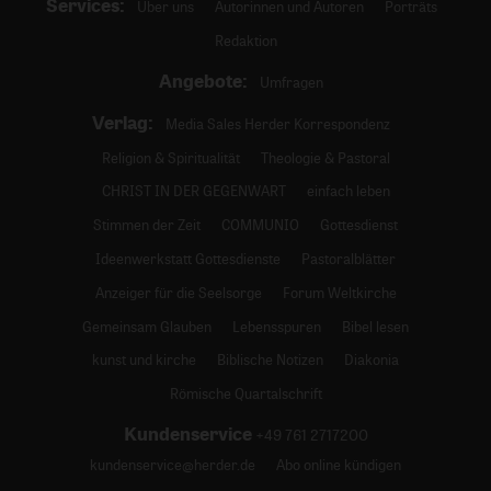
Services:
Über uns
Autorinnen und Autoren
Porträts
Redaktion
Angebote:
Umfragen
Verlag:
Media Sales Herder Korrespondenz
Religion & Spiritualität
Theologie & Pastoral
CHRIST IN DER GEGENWART
einfach leben
Stimmen der Zeit
COMMUNIO
Gottesdienst
Ideenwerkstatt Gottesdienste
Pastoralblätter
Anzeiger für die Seelsorge
Forum Weltkirche
Gemeinsam Glauben
Lebensspuren
Bibel lesen
kunst und kirche
Biblische Notizen
Diakonia
Römische Quartalschrift
Kundenservice
+49 761 2717200
kundenservice@herder.de
Abo online kündigen