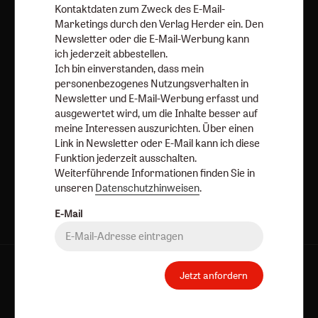
Kontaktdaten zum Zweck des E-Mail-
Newsletter oder E-Mail kann ich diese Funktion jederzeit
Marketings durch den Verlag Herder ein. Den
ausschalten.
Newsletter oder die E-Mail-Werbung kann
Weiterführende Informationen finden Sie in unseren
ich jederzeit abbestellen.
Datenschutzhinweisen
.
Ich bin einverstanden, dass mein
personenbezogenes Nutzungsverhalten in
E-Mail
Newsletter und E-Mail-Werbung erfasst und
ausgewertet wird, um die Inhalte besser auf
meine Interessen auszurichten. Über einen
Link in Newsletter oder E-Mail kann ich diese
Jetzt anmelden
Funktion jederzeit ausschalten.
Weiterführende Informationen finden Sie in
unseren
Datenschutzhinweisen
.
E-Mail
AGB und Widerrufsbelehrung
Datenschutz
Jetzt anfordern
Barrierefreiheit
Impressum