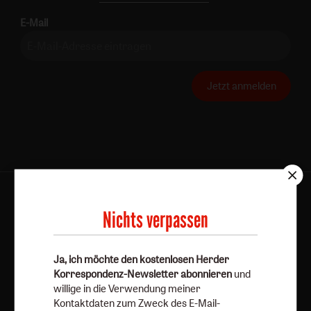
E-Mail
Jetzt anmelden
AGB und Widerrufsbelehrung
Datenschutz
Nichts verpassen
Barrierefreiheit
Impressum
Ja, ich möchte den kostenlosen Herder
Vertrag widerrufen
Abo online kündigen
Korrespondenz-Newsletter abonnieren
und
willige in die Verwendung meiner
Kontaktdaten zum Zweck des E-Mail-