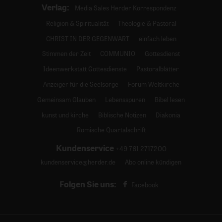
Verlag:
Media Sales Herder Korrespondenz
Religion & Spiritualität
Theologie & Pastoral
CHRIST IN DER GEGENWART
einfach leben
Stimmen der Zeit
COMMUNIO
Gottesdienst
Ideenwerkstatt Gottesdienste
Pastoralblätter
Anzeiger für die Seelsorge
Forum Weltkirche
Gemeinsam Glauben
Lebensspuren
Bibel lesen
kunst und kirche
Biblische Notizen
Diakonia
Römische Quartalschrift
Kundenservice
+49 761 2717200
kundenservice@herder.de
Abo online kündigen
Folgen Sie uns:
Facebook