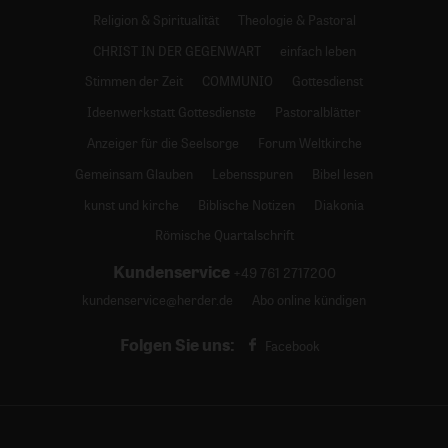
Religion & Spiritualität
Theologie & Pastoral
CHRIST IN DER GEGENWART
einfach leben
Stimmen der Zeit
COMMUNIO
Gottesdienst
Ideenwerkstatt Gottesdienste
Pastoralblätter
Anzeiger für die Seelsorge
Forum Weltkirche
Gemeinsam Glauben
Lebensspuren
Bibel lesen
kunst und kirche
Biblische Notizen
Diakonia
Römische Quartalschrift
Kundenservice
+49 761 2717200
kundenservice@herder.de
Abo online kündigen
Folgen Sie uns:
Facebook