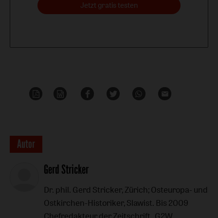
Jetzt gratis testen
PDF-
Word
Teilen
Teilen
Whatsapp
Mailen
Datei
Überschrift
Autor
Artikel-
Gerd Stricker
Infos
Dr. phil. Gerd Stricker, Zürich; Osteuropa- und
Ostkirchen-Historiker, Slawist. Bis 2009
Chefredakteur der Zeitschrift „G2W.