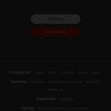
Alle Hefte
Abo bestellen
Kategorien:
Online
Hefte
Dossiers
Bücher
Abos
Services:
Über uns
Autorinnen und Autoren
Porträts
Redaktion
Angebote:
Umfragen
Verlag:
Media Sales Herder Korrespondenz