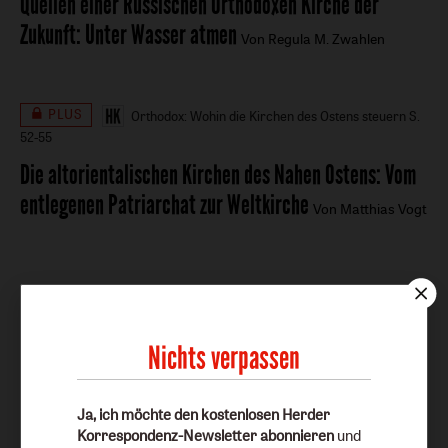
Quellen einer Russischen Orthodoxen Kirche der
Zukunft
:
Unter Wasser atmen
Von Regula M. Zwahlen
PLUS
Orthodox: Wohin die Kirchen des Ostens steuern
S.
52-55
Die altorientalischen Kirchen des Nahen Ostens
:
Vom
entlegenen Patriarchat zur Weltkirche
Von Matthias Vogt
Nichts verpassen
Erschienen in
Ja, ich möchte den kostenlosen Herder
Korrespondenz-Newsletter abonnieren
und