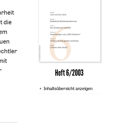
rheit
t die
dem
euen
chtler
mit
r
Heft 6/2003
Inhaltsübersicht anzeigen