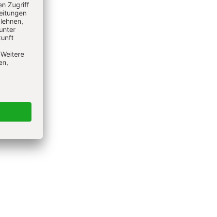
 Mittel-
cht