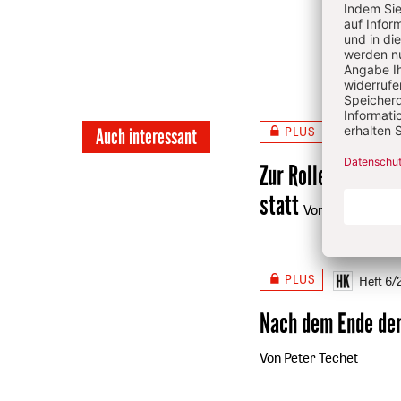
und h
und S
PLUS
Auch interessant
Heft 6
Zur Rolle der Kirc
statt
Von Stephan Sc
PLUS
Heft 6
Nach dem Ende der
Von Peter Techet