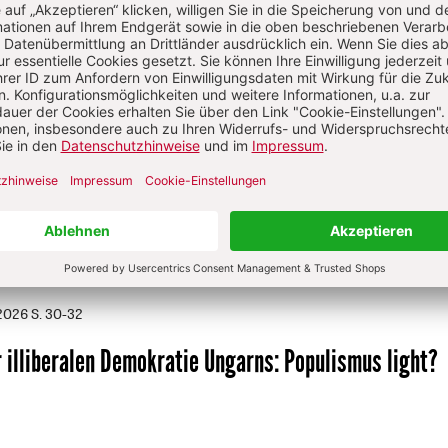
at für die Herder Korrespondenz regelmäßig über die Länder
üdosteuropas geschrieben.
/2026
S. 23-26
hen in Gesellschaft und Politik
:
Anbiederung findet ni
haede
/2026
S. 30-32
 illiberalen Demokratie Ungarns
:
Populismus light?