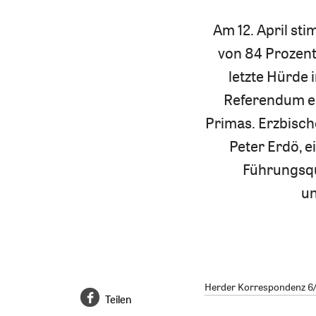
Am 12. April st
von 84 Prozent 
letzte Hürde
Referendum er
Primas. Erzbisc
Peter Erdö, 
Führungsqua
un
Herder Korrespondenz 6/2
Teilen