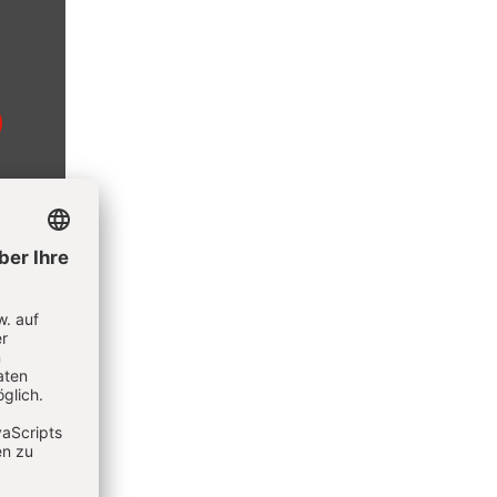
ie
hpress