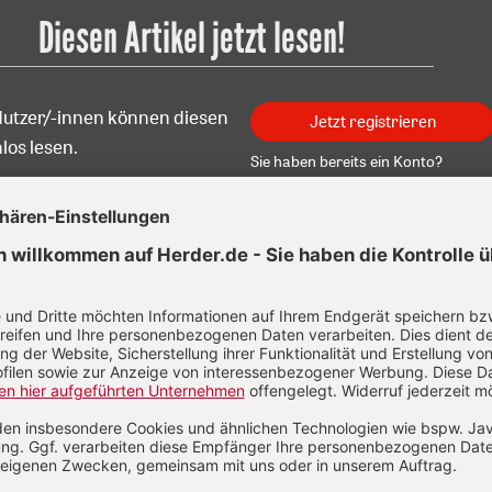
Diesen Artikel jetzt lesen!
Nutzer/-innen können diesen
Jetzt registrieren
los lesen.
Sie haben bereits ein Konto?
Anmelden
 Pumberger
 Pumberger (geb. 1960) ist seit 2014 Generalsekretär der
lischen Aktion Österreich (KAÖ). Studium der Theologie sow
nikation und Werbung in Linz und Wien, er war seit 1988
teur der österreichischen-katholischen Presseagentur Kat