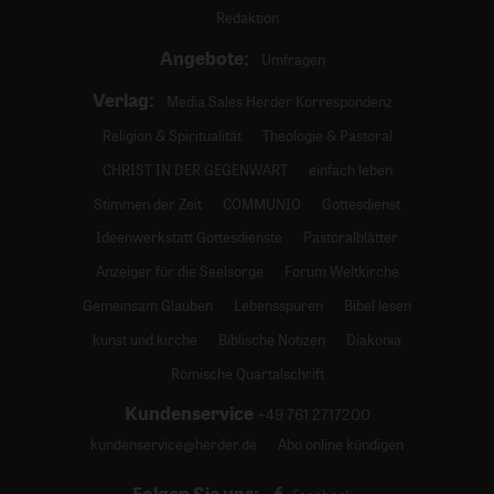
Redaktion
Angebote:
Umfragen
Verlag:
Media Sales Herder Korrespondenz
Religion & Spiritualität
Theologie & Pastoral
CHRIST IN DER GEGENWART
einfach leben
Stimmen der Zeit
COMMUNIO
Gottesdienst
Ideenwerkstatt Gottesdienste
Pastoralblätter
Anzeiger für die Seelsorge
Forum Weltkirche
Gemeinsam Glauben
Lebensspuren
Bibel lesen
kunst und kirche
Biblische Notizen
Diakonia
Römische Quartalschrift
Kundenservice
+49 761 2717200
kundenservice@herder.de
Abo online kündigen
Folgen Sie uns: