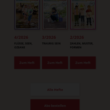
4/2026
3/2026
2/2026
:
:
:
FLÜSSE, SEEN,
TRAURIG SEIN
ZAHLEN, MUSTER,
OZEANE
FORMEN
Zum Heft
Zum Heft
Zum Heft
Alle Hefte
Abo bestellen