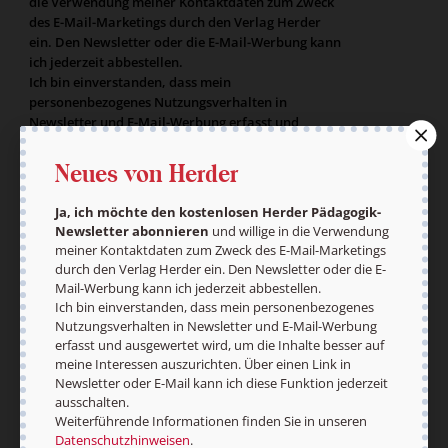
die Verwendung meiner Kontaktdaten zum Zweck
des E-Mail-Marketings durch den Verlag Herder
ein. Den Newsletter oder die E-Mail-Werbung kann
ich jederzeit abbestellen.
Ich bin einverstanden, dass mein
personenbezogenes Nutzungsverhalten in
Newsletter und E-Mail-Werbung erfasst und
ausgewertet wird, um die Inhalte besser auf
meine Interessen auszurichten. Über einen Link in
Neues von Herder
Newsletter oder E-Mail kann ich diese Funktion
jederzeit ausschalten.
Ja, ich möchte den kostenlosen Herder Pädagogik-
Weiterführende Informationen finden Sie in
Newsletter abonnieren
und willige in die Verwendung
unseren
Datenschutzhinweisen
.
meiner Kontaktdaten zum Zweck des E-Mail-Marketings
durch den Verlag Herder ein. Den Newsletter oder die E-
E-Mail
Mail-Werbung kann ich jederzeit abbestellen.
Ich bin einverstanden, dass mein personenbezogenes
Nutzungsverhalten in Newsletter und E-Mail-Werbung
erfasst und ausgewertet wird, um die Inhalte besser auf
meine Interessen auszurichten. Über einen Link in
Jetzt anmelden
Newsletter oder E-Mail kann ich diese Funktion jederzeit
ausschalten.
Weiterführende Informationen finden Sie in unseren
Datenschutzhinweisen
.