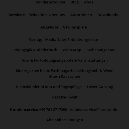
Sonderprodukte
Blog
Abos
Services:
Redaktion: Über uns
Autor:innen
Downloads
Angebote:
Gewinnspiele
Verlag:
Media Sales Entdeckungskiste
Pädagogik & Kinderbuch
WhatsApp
Stellenangebote
Aus- & Fortbildungsangebote & Veranstaltungen
kindergarten heute Fachmagazin, Leitungsheft & Wenn
Eltern Rat suchen
Kleinstkinder in Kita und Tagespflege
Unser Ganztag
kizz Elternwelt
Kundenservice
+49 761 2717200
kundenservice@herder.de
Abo online kündigen