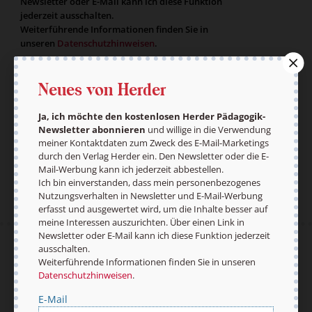
Newsletter oder E-Mail kann ich diese Funktion
jederzeit ausschalten.
Weiterführende Informationen finden Sie in
unseren
Datenschutzhinweisen
.
E-Mail
Neues von Herder
Ja, ich möchte den kostenlosen Herder Pädagogik-
Newsletter abonnieren
und willige in die Verwendung
Jetzt anmelden
meiner Kontaktdaten zum Zweck des E-Mail-Marketings
durch den Verlag Herder ein. Den Newsletter oder die E-
Mail-Werbung kann ich jederzeit abbestellen.
Ich bin einverstanden, dass mein personenbezogenes
Nutzungsverhalten in Newsletter und E-Mail-Werbung
erfasst und ausgewertet wird, um die Inhalte besser auf
meine Interessen auszurichten. Über einen Link in
Newsletter oder E-Mail kann ich diese Funktion jederzeit
ausschalten.
AGB und Widerrufsbelehrung
Datenschutz
Weiterführende Informationen finden Sie in unseren
Barrierefreiheit
Impressum
Datenschutzhinweisen
.
E-Mail