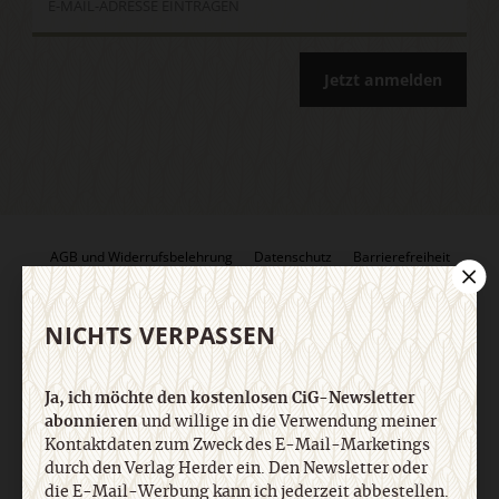
Jetzt anmelden
AGB und Widerrufsbelehrung
Datenschutz
Barrierefreiheit
Impressum
NICHTS VERPASSEN
Vertrag widerrufen
Abo online kündigen
Ja, ich möchte den kostenlosen CiG-Newsletter
abonnieren
und willige in die Verwendung meiner
Kontaktdaten zum Zweck des E-Mail-Marketings
durch den Verlag Herder ein. Den Newsletter oder
die E-Mail-Werbung kann ich jederzeit abbestellen.