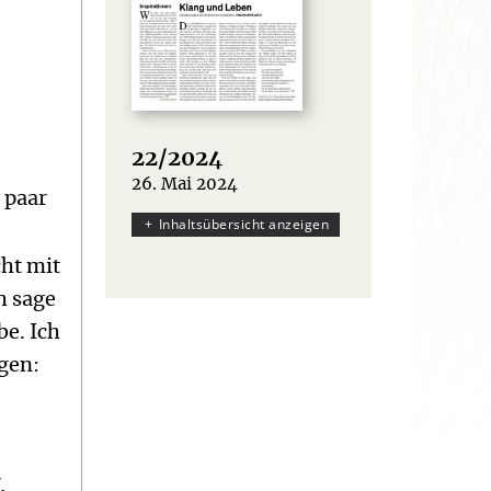
22/2024
26. Mai 2024
:
n paar
Inhaltsübersicht anzeigen
cht mit
h sage
be. Ich
gen:
.