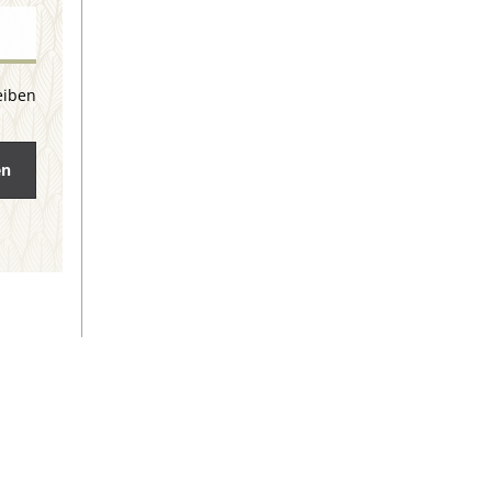
eiben
en