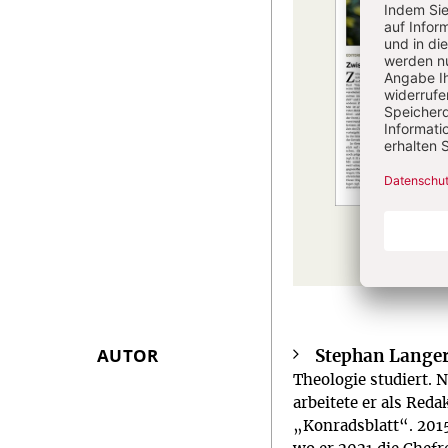
AUTOR
Stephan Lange
Überschrift
Theologie studiert. 
Artikel-
arbeitete er als Red
Infos
„Konradsblatt“. 2015