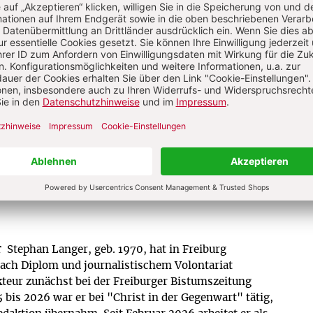
Ereignisse aus christlicher Perspektive,
Analysen geistiger, politischer und
religiöser Entwicklungen sowie Anregung
für ein modernes christliches Leben.
Zum Kennenlernen: 4 Wochen gratis
Jetzt gratis testen
r
Stephan Langer, geb. 1970, hat in Freiburg
Nach Diplom und journalistischem Volontariat
akteur zunächst bei der Freiburger Bistumszeitung
 bis 2026 war er bei "Christ in der Gegenwart" tätig,