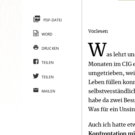
PDF-DATEI
Vorlesen
WORD
W
DRUCKEN
as lehrt un
TEILEN
Monaten im CIG e
umgetrieben, weil
TEILEN
Leben füllen konn
MAILEN
selbstverständlic
habe da zwei Bes
Was für ein Unsin
Auch ich hatte e
Konfrontation mit