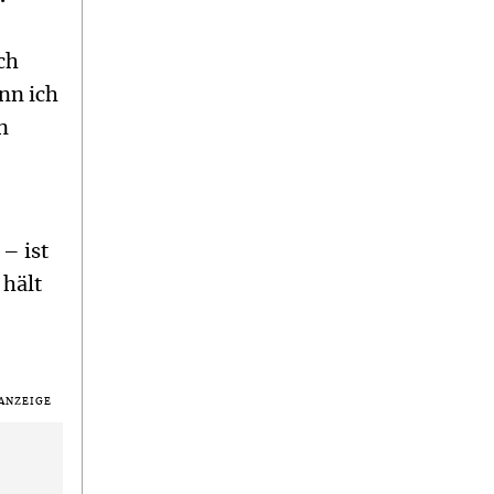
ch
nn ich
n
– ist
 hält