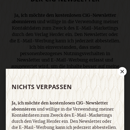
Ja, ich möchte den kostenlosen CiG-Newsletter
abonnieren
und willige in die Verwendung meiner
Kontaktdaten zum Zweck des E-Mail-Marketings
durch den Verlag Herder ein. Den Newsletter oder
die E-Mail-Werbung kann ich jederzeit abbestellen.
Ich bin einverstanden, dass mein
personenbezogenes Nutzungsverhalten in
Newsletter und E-Mail-Werbung erfasst und
ausgewertet wird, um die Inhalte besser auf meine
Interessen auszurichten. Über einen Link in
Newsletter oder E-Mail kann ich diese Funktion
NICHTS VERPASSEN
jederzeit ausschalten. Weiterführende
Informationen finden Sie in unseren
Datenschutzhinweisen
.
Ja, ich möchte den kostenlosen CiG-Newsletter
abonnieren
und willige in die Verwendung meiner
Kontaktdaten zum Zweck des E-Mail-Marketings
E-Mail
durch den Verlag Herder ein. Den Newsletter oder
die E-Mail-Werbung kann ich jederzeit abbestellen.