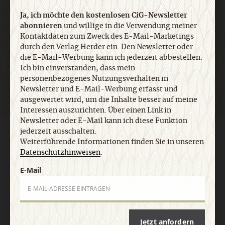
E-Mail
Ja, ich möchte den kostenlosen CiG-Newsletter
abonnieren
und willige in die Verwendung meiner
Kontaktdaten zum Zweck des E-Mail-Marketings
durch den Verlag Herder ein. Den Newsletter oder
Jetzt anmelden
die E-Mail-Werbung kann ich jederzeit abbestellen.
Ich bin einverstanden, dass mein
personenbezogenes Nutzungsverhalten in
Newsletter und E-Mail-Werbung erfasst und
ausgewertet wird, um die Inhalte besser auf meine
Interessen auszurichten. Über einen Link in
Newsletter oder E-Mail kann ich diese Funktion
jederzeit ausschalten.
AGB und Widerrufsbelehrung
Datenschutz
Barrierefreiheit
Weiterführende Informationen finden Sie in unseren
Impressum
Datenschutzhinweisen
.
E-Mail
Vertrag widerrufen
Abo online kündigen
Jetzt anfordern