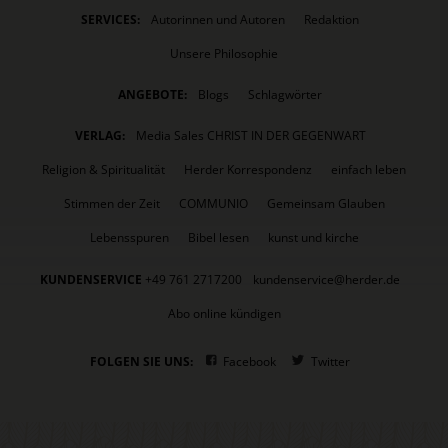
SERVICES:
Autorinnen und Autoren
Redaktion
Unsere Philosophie
ANGEBOTE:
Blogs
Schlagwörter
VERLAG:
Media Sales CHRIST IN DER GEGENWART
Religion & Spiritualität
Herder Korrespondenz
einfach leben
Stimmen der Zeit
COMMUNIO
Gemeinsam Glauben
Lebensspuren
Bibel lesen
kunst und kirche
KUNDENSERVICE
+49 761 2717200
kundenservice@herder.de
Abo online kündigen
FOLGEN SIE UNS:
Facebook
Twitter