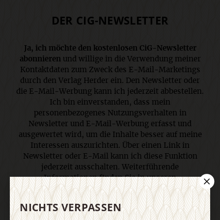
DER CIG-NEWSLETTER
Ja, ich möchte den kostenlosen CiG-Newsletter
abonnieren
und willige in die Verwendung meiner
Kontaktdaten zum Zweck des E-Mail-Marketings
durch den Verlag Herder ein. Den Newsletter oder
die E-Mail-Werbung kann ich jederzeit abbestellen.
Ich bin einverstanden, dass mein
personenbezogenes Nutzungsverhalten in
Newsletter und E-Mail-Werbung erfasst und
ausgewertet wird, um die Inhalte besser auf meine
Interessen auszurichten. Über einen Link in
Newsletter oder E-Mail kann ich diese Funktion
jederzeit ausschalten. Weiterführende
Informationen finden Sie in unseren
Datenschutzhinweisen
.
NICHTS VERPASSEN