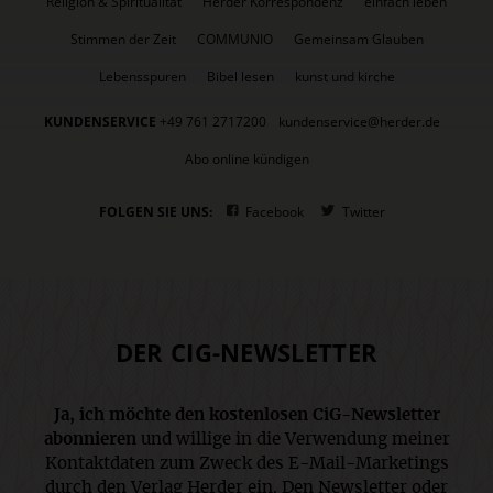
Religion & Spiritualität
Herder Korrespondenz
einfach leben
Stimmen der Zeit
COMMUNIO
Gemeinsam Glauben
Lebensspuren
Bibel lesen
kunst und kirche
KUNDENSERVICE
+49 761 2717200
kundenservice@herder.de
Abo online kündigen
FOLGEN SIE UNS:
Facebook
Twitter
DER CIG-NEWSLETTER
Ja, ich möchte den kostenlosen CiG-Newsletter
abonnieren
und willige in die Verwendung meiner
Kontaktdaten zum Zweck des E-Mail-Marketings
durch den Verlag Herder ein. Den Newsletter oder