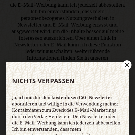
die E-Mail-Werbung kann ich jederzeit abbestellen.
Ich bin einverstanden, dass mein
personenbezogenes Nutzungsverhalten in
Newsletter und E-Mail-Werbung erfasst und
ausgewertet wird, um die Inhalte besser auf meine
Interessen auszurichten. Über einen Link in
Newsletter oder E-Mail kann ich diese Funktion
jederzeit ausschalten. Weiterführende
Informationen finden Sie in unseren
Datenschutzhinweisen
.
NICHTS VERPASSEN
E-Mail
Ja, ich möchte den kostenlosen CiG-Newsletter
abonnieren
und willige in die Verwendung meiner
Kontaktdaten zum Zweck des E-Mail-Marketings
Jetzt anmelden
durch den Verlag Herder ein. Den Newsletter oder
die E-Mail-Werbung kann ich jederzeit abbestellen.
Ich bin einverstanden, dass mein