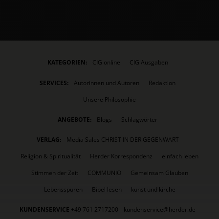
KATEGORIEN:
CIG online
CIG Ausgaben
SERVICES:
Autorinnen und Autoren
Redaktion
Unsere Philosophie
ANGEBOTE:
Blogs
Schlagwörter
VERLAG:
Media Sales CHRIST IN DER GEGENWART
Religion & Spiritualität
Herder Korrespondenz
einfach leben
Stimmen der Zeit
COMMUNIO
Gemeinsam Glauben
Lebensspuren
Bibel lesen
kunst und kirche
KUNDENSERVICE
+49 761 2717200
kundenservice@herder.de