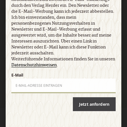
durch den Verlag Herder ein. Den Newsletter oder
Newsletter oder E-Mail kann ich diese Funktion
die E-Mail-Werbung kann ich jederzeit abbestellen.
jederzeit ausschalten. Weiterführende
Ich bin einverstanden, dass mein
Informationen finden Sie in unseren
personenbezogenes Nutzungsverhalten in
Datenschutzhinweisen
.
Newsletter und E-Mail-Werbung erfasst und
ausgewertet wird, um die Inhalte besser auf meine
Interessen auszurichten. Über einen Link in
E-Mail
Newsletter oder E-Mail kann ich diese Funktion
jederzeit ausschalten.
Weiterführende Informationen finden Sie in unseren
Datenschutzhinweisen
.
Jetzt anmelden
E-Mail
Jetzt anfordern
AGB und Widerrufsbelehrung
Datenschutz
Barrierefreiheit
Impressum