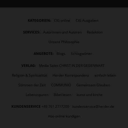
KATEGORIEN:
CIG online
CIG Ausgaben
SERVICES:
Autorinnen und Autoren
Redaktion
Unsere Philosophie
ANGEBOTE:
Blogs
Schlagwörter
VERLAG:
Media Sales CHRIST IN DER GEGENWART
Religion & Spiritualität
Herder Korrespondenz
einfach leben
Stimmen der Zeit
COMMUNIO
Gemeinsam Glauben
Lebensspuren
Bibel lesen
kunst und kirche
KUNDENSERVICE
+49 761 2717200
kundenservice@herder.de
Abo online kündigen