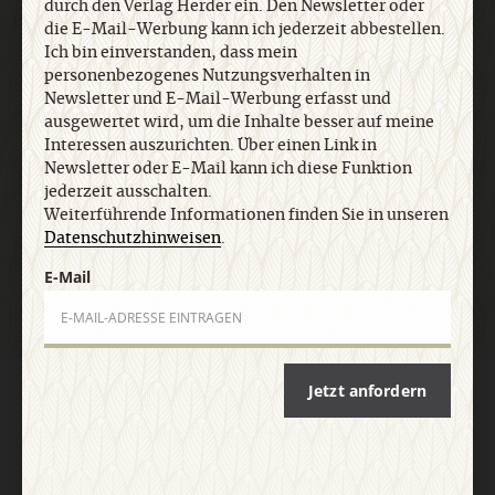
durch den Verlag Herder ein. Den Newsletter oder
Informationen finden Sie in unseren
die E-Mail-Werbung kann ich jederzeit abbestellen.
Datenschutzhinweisen
.
Ich bin einverstanden, dass mein
personenbezogenes Nutzungsverhalten in
Newsletter und E-Mail-Werbung erfasst und
E-Mail
ausgewertet wird, um die Inhalte besser auf meine
Interessen auszurichten. Über einen Link in
Newsletter oder E-Mail kann ich diese Funktion
jederzeit ausschalten.
Weiterführende Informationen finden Sie in unseren
Jetzt anmelden
Datenschutzhinweisen
.
E-Mail
Jetzt anfordern
AGB und Widerrufsbelehrung
Datenschutz
Barrierefreiheit
Impressum
Vertrag widerrufen
Abo online kündigen