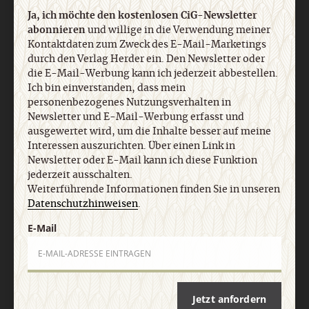
Ja, ich möchte den kostenlosen CiG-Newsletter
abonnieren
und willige in die Verwendung meiner
Kontaktdaten zum Zweck des E-Mail-Marketings
durch den Verlag Herder ein. Den Newsletter oder
die E-Mail-Werbung kann ich jederzeit abbestellen.
Nach oben
Ich bin einverstanden, dass mein
personenbezogenes Nutzungsverhalten in
Newsletter und E-Mail-Werbung erfasst und
ausgewertet wird, um die Inhalte besser auf meine
Interessen auszurichten. Über einen Link in
Newsletter oder E-Mail kann ich diese Funktion
jederzeit ausschalten.
Weiterführende Informationen finden Sie in unseren
Datenschutzhinweisen
.
E-Mail
Jetzt anfordern