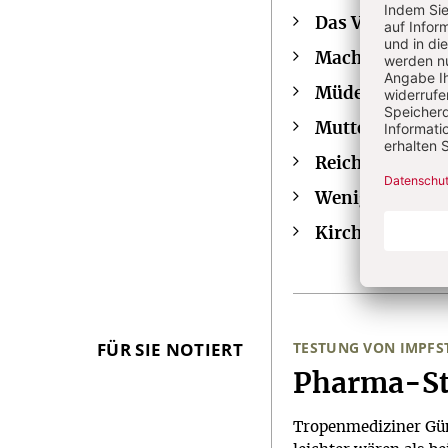
Das Volk forde
Macht es selbst
Müde auch am 
Mutter Teresa 
Reich, aber un
Weniger, wenig
Kirchenrettun
FÜR SIE NOTIERT
TESTUNG VON IMPFS
:
Pharma-St
Tropenmediziner Günt