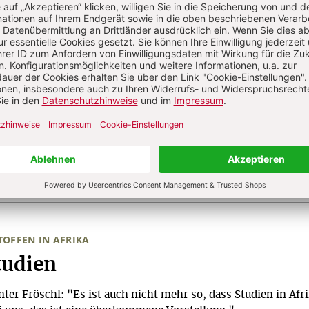
rt den Tod
Balkan
von Honduras – Retterin der Namenlosen
zufrieden
er, weniger
g
TOFFEN IN AFRIKA
udien
er Fröschl: "Es ist auch nicht mehr so, dass Studien in Afri