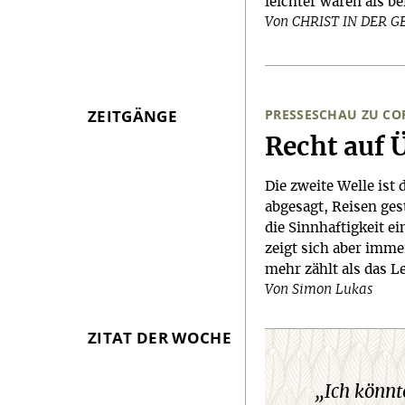
leichter wären als b
Von CHRIST IN DER 
ZEITGÄNGE
PRESSESCHAU ZU C
:
Recht auf 
Die zweite Welle is
abgesagt, Reisen ges
die Sinnhaftigkeit e
zeigt sich aber immer
mehr zählt als das L
Von Simon Lukas
ZITAT DER WOCHE
„Ich könnt