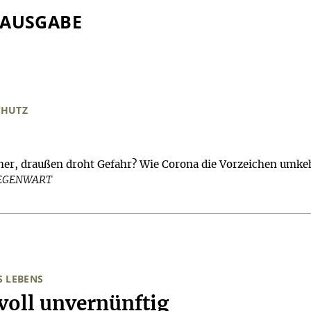
 AUSGABE
CHUTZ
her, draußen droht Gefahr? Wie Corona die Vorzeichen umkeh
GEGENWART
S LEBENS
oll unvernünftig