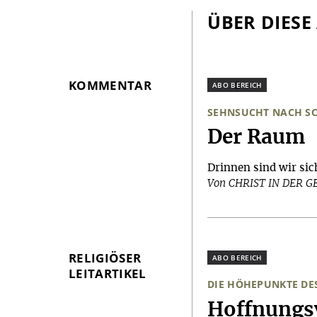
ÜBER DIESE
KOMMENTAR
Plus
SEHNSUCHT NACH S
:
Der Raum
Drinnen sind wir sic
Von CHRIST IN DER 
RELIGIÖSER
Plus
LEITARTIKEL
DIE HÖHEPUNKTE DE
:
Hoffnungsv