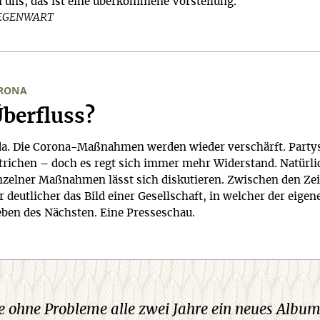
ei uns, das ist eine überkommene Vorstellung."
GEGENWART
ORONA
Überfluss?
t da. Die Corona-Maßnahmen werden wieder verschärft. Party
trichen – doch es regt sich immer mehr Widerstand. Natürli
inzelner Maßnahmen lässt sich diskutieren. Zwischen den Ze
 deutlicher das Bild einer Gesellschaft, in welcher der eige
eben des Nächsten. Eine Presseschau.
e ohne Probleme alle zwei Jahre ein neues Albu