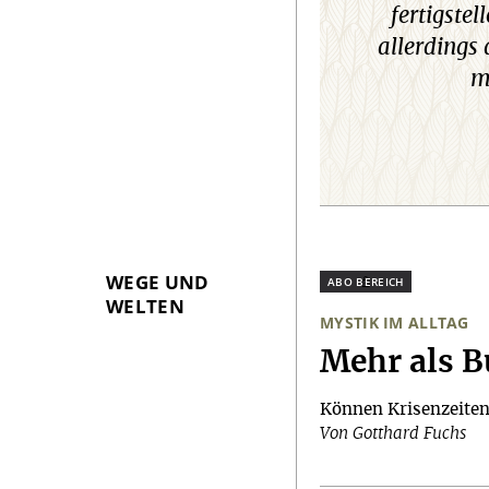
fertigste
allerdings
m
WEGE UND
Plus
WELTEN
MYSTIK IM ALLTAG
:
Mehr als 
Können Krisenzeiten 
Von Gotthard Fuchs