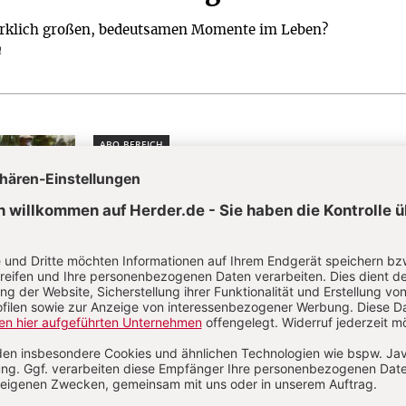
irklich großen, bedeutsamen Momente im Leben?
h
Plus
DIGITALISIERUNG: COLTAN IN DER DEMOKRATI
REPUBLIK KONGO
:
Sie schuften, damit wir
surfen können
Von CHRIST IN DER GEGENWART
d Witwen: Weibliche Elite der Alten Kirche