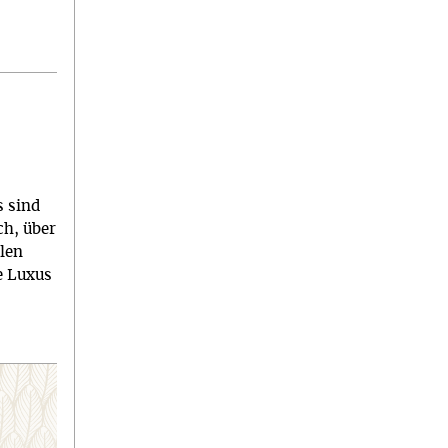
s sind
ch, über
ilen
ne Luxus
m