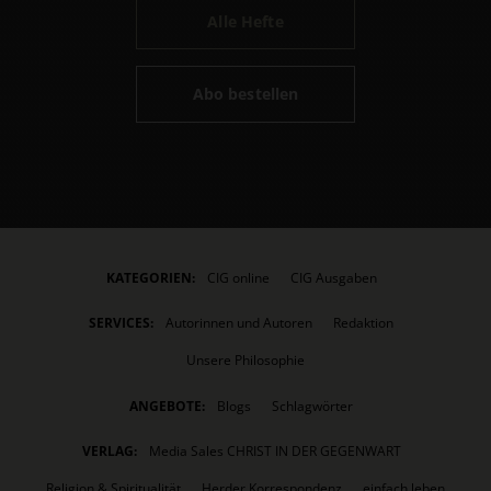
Alle Hefte
Abo bestellen
KATEGORIEN:
CIG online
CIG Ausgaben
SERVICES:
Autorinnen und Autoren
Redaktion
Unsere Philosophie
ANGEBOTE:
Blogs
Schlagwörter
VERLAG:
Media Sales CHRIST IN DER GEGENWART
Religion & Spiritualität
Herder Korrespondenz
einfach leben