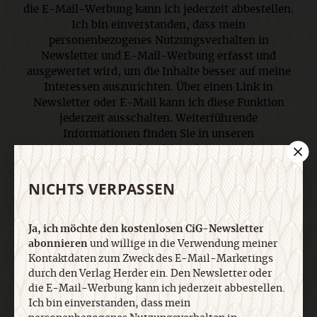
die E-Mail-Werbung kann ich jederzeit abbestellen.
Ich bin einverstanden, dass mein
personenbezogenes Nutzungsverhalten in
Newsletter und E-Mail-Werbung erfasst und
ausgewertet wird, um die Inhalte besser auf meine
Interessen auszurichten. Über einen Link in
Newsletter oder E-Mail kann ich diese Funktion
jederzeit ausschalten. Weiterführende
Informationen finden Sie in unseren
Datenschutzhinweisen
.
NICHTS VERPASSEN
E-Mail
Ja, ich möchte den kostenlosen CiG-Newsletter
abonnieren
und willige in die Verwendung meiner
Kontaktdaten zum Zweck des E-Mail-Marketings
Jetzt anmelden
durch den Verlag Herder ein. Den Newsletter oder
die E-Mail-Werbung kann ich jederzeit abbestellen.
Ich bin einverstanden, dass mein