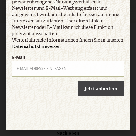
personenbezogenes Nutzungsverhalten in
Newsletter und E-Mail-Werbung erfasst und
ausgewertet wird, um die Inhalte besser auf meine
Interessen auszurichten. Über einen Link in
Newsletter oder E-Mail kann ich diese Funktion
jederzeit ausschalten.
AGB und Widerrufsbelehrung
Datenschutz
Barrierefreiheit
Impressum
Weiterführende Informationen finden Sie in unseren
Datenschutzhinweisen
.
E-Mail
Vertrag widerrufen
Abo online kündigen
Jetzt anfordern
Nach oben