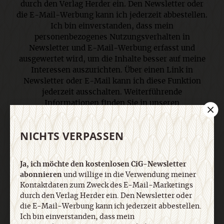
durch den Verlag Herder ein. Den Newsletter oder
die E-Mail-Werbung kann ich jederzeit abbestellen.
Ich bin einverstanden, dass mein
personenbezogenes Nutzungsverhalten in
Newsletter und E-Mail-Werbung erfasst und
ausgewertet wird, um die Inhalte besser auf meine
Interessen auszurichten. Über einen Link in
Newsletter oder E-Mail kann ich diese Funktion
jederzeit ausschalten. Weiterführende
Informationen finden Sie in unseren
Datenschutzhinweisen
.
NICHTS VERPASSEN
E-Mail
Ja, ich möchte den kostenlosen CiG-Newsletter
abonnieren
und willige in die Verwendung meiner
Kontaktdaten zum Zweck des E-Mail-Marketings
durch den Verlag Herder ein. Den Newsletter oder
Jetzt anmelden
die E-Mail-Werbung kann ich jederzeit abbestellen.
Ich bin einverstanden, dass mein