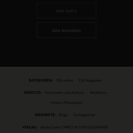
Alle Hefte
Abo bestellen
KATEGORIEN:
CIG online
CIG Ausgaben
SERVICES:
Autorinnen und Autoren
Redaktion
Unsere Philosophie
ANGEBOTE:
Blogs
Schlagwörter
VERLAG:
Media Sales CHRIST IN DER GEGENWART