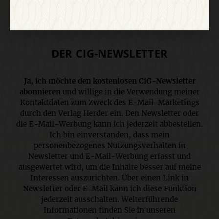
DER CIG-NEWSLETTER
Ja, ich möchte den kostenlosen CiG-Newsletter
abonnieren
und willige in die Verwendung meiner
Kontaktdaten zum Zweck des E-Mail-Marketings
durch den Verlag Herder ein. Den Newsletter oder
die E-Mail-Werbung kann ich jederzeit abbestellen.
Ich bin einverstanden, dass mein
personenbezogenes Nutzungsverhalten in
Newsletter und E-Mail-Werbung erfasst und
ausgewertet wird, um die Inhalte besser auf meine
Interessen auszurichten. Über einen Link in
Newsletter oder E-Mail kann ich diese Funktion
jederzeit ausschalten. Weiterführende
Informationen finden Sie in unseren