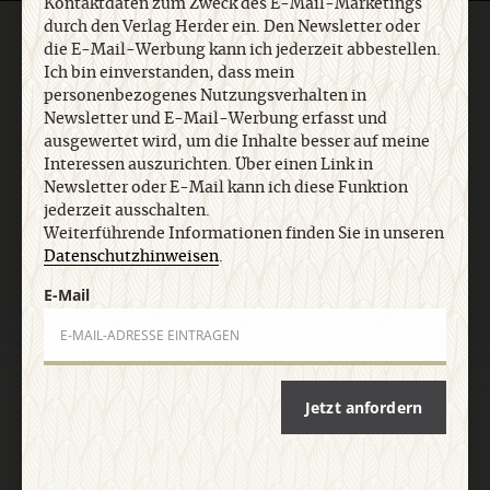
Kontaktdaten zum Zweck des E-Mail-Marketings
durch den Verlag Herder ein. Den Newsletter oder
die E-Mail-Werbung kann ich jederzeit abbestellen.
KATEGORIEN:
CIG online
CIG Ausgaben
Ich bin einverstanden, dass mein
SERVICES:
Autorinnen und Autoren
Redaktion
personenbezogenes Nutzungsverhalten in
Newsletter und E-Mail-Werbung erfasst und
Unsere Philosophie
ausgewertet wird, um die Inhalte besser auf meine
Interessen auszurichten. Über einen Link in
ANGEBOTE:
Blogs
Schlagwörter
Newsletter oder E-Mail kann ich diese Funktion
jederzeit ausschalten.
VERLAG:
Media Sales CHRIST IN DER GEGENWART
Weiterführende Informationen finden Sie in unseren
Datenschutzhinweisen
.
Religion & Spiritualität
Herder Korrespondenz
einfach leben
E-Mail
Stimmen der Zeit
COMMUNIO
Gemeinsam Glauben
Lebensspuren
Bibel lesen
kunst und kirche
KUNDENSERVICE
+49 761 2717200
kundenservice@herder.de
Jetzt anfordern
Abo online kündigen
FOLGEN SIE UNS:
Facebook
Twitter