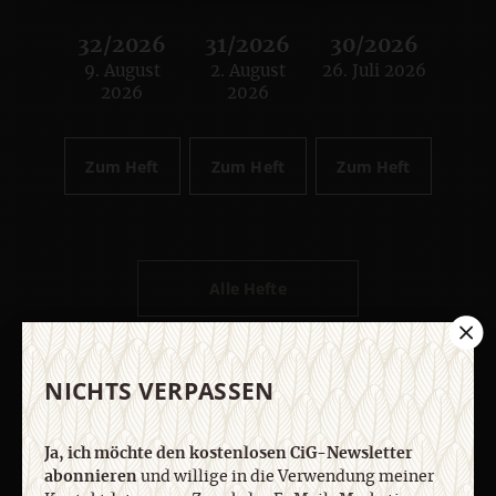
32/2026
31/2026
30/2026
9. August
2. August
26. Juli 2026
:
:
:
2026
2026
Zum Heft
Zum Heft
Zum Heft
Alle Hefte
Abo bestellen
NICHTS VERPASSEN
Ja, ich möchte den kostenlosen CiG-Newsletter
abonnieren
und willige in die Verwendung meiner