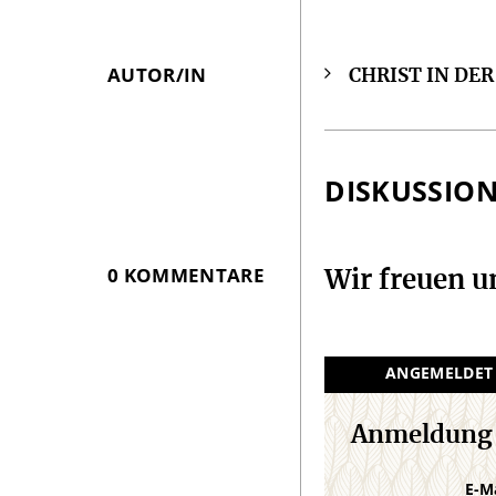
AUTOR/IN
CHRIST IN DE
Überschrift
Artikel-
Infos
DISKUSSIO
0 KOMMENTARE
Wir freuen 
ANGEMELDET
Anmeldung
E-M