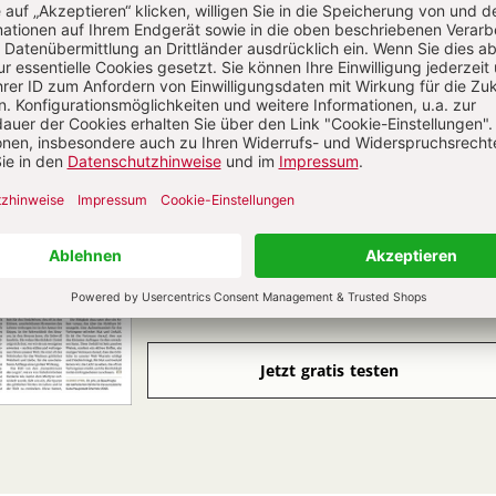
CHRIST IN DER GEGENWART IM ABO
Unsere Wochenzeitschrift bietet Ihnen
Nachrichten und Berichte über aktuelle
Ereignisse aus christlicher Perspektive,
Analysen geistiger, politischer und
religiöser Entwicklungen sowie Anregung
für ein modernes christliches Leben.
Zum Kennenlernen: 4 Wochen gratis
Jetzt gratis testen