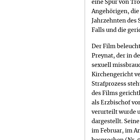
eine Spur von Tros
Angehörigen, die 
Jahrzehnten des 
Falls und die ger
Der Film beleuch
Preynat, der in d
sexuell missbrauc
Kirchengericht ve
Strafprozess steh
des Films gericht
als Erzbischof vo
verurteilt wurde 
dargestellt. Sein
im Februar, im A