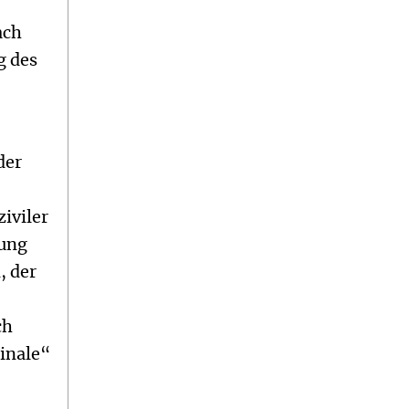
ach
g des
der
ziviler
lung
, der
ch
linale“