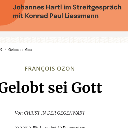
19
Gelobt sei Gott
FRANÇOIS OZON
Gelobt sei Gott
:
Von
CHRIST IN DER GEGENWART
22.9.2019, Für Sie notiert /
0 Kommentare