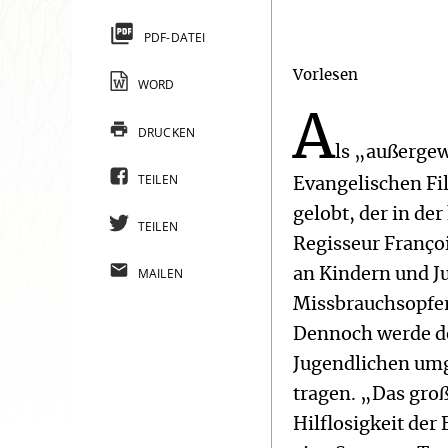
PDF-DATEI
Vorlesen
WORD
A
DRUCKEN
ls „außergew
TEILEN
Evangelischen Fil
gelobt, der in d
TEILEN
Regisseur Franço
MAILEN
an Kindern und Ju
Missbrauchsopfer.
Dennoch werde de
Jugendlichen umg
tragen. „Das gro
Hilflosigkeit der 