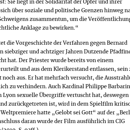
t: Sie liegt in der Solidarität der Opfer und ihrer
sich über soziale und politische Grenzen hinweg n
Schweigens zusammentun, um die Veröffentlichun
ichtliche Anklage zu bewirken.“
tet die Vorgeschichte der Verfahren gegen Bernard
en siebziger und achtziger Jahren Dutzende Pfadfin
ht hat. Der Priester wurde bereits von einem
rurteilt und aus dem Klerikerstand entlassen, sein 
t noch aus. Er hat mehrfach versucht, die Ausstrah
lich zu verhindern. Auch Kardinal Philippe Barbarin
n Lyon sexuelle Übergriffe vertuscht hat, deswegen
und zurückgetreten ist, wird in dem Spielfilm kritis
e Weltpremiere hatte „Gelobt sei Gott“ auf der „Ber
nschluss daran wurde der Film ausführlich im CIG