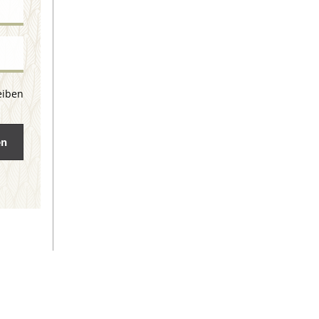
eiben
en