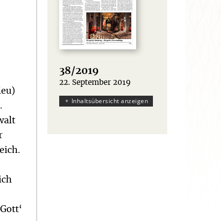
38/2019
22. September 2019
:
ieu)
Inhaltsübersicht anzeigen
.
walt
r
eich.
ich
 Gott‘