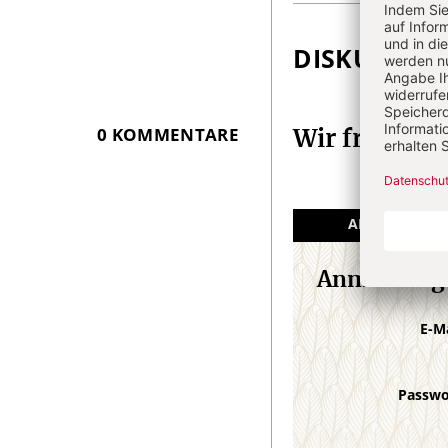
Infos
DISKUSSIO
0 KOMMENTARE
Wir freuen 
ANGEMELDET
Anmeldung
E-M
Passw