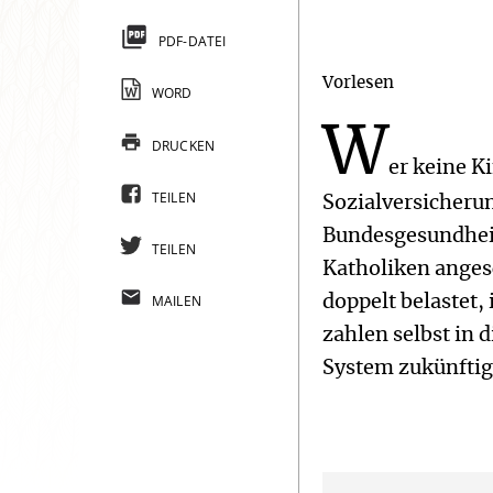
PDF-DATEI
Vorlesen
WORD
W
DRUCKEN
er keine Ki
TEILEN
Sozialversicheru
Bundesgesundheit
TEILEN
Katholiken angesc
MAILEN
doppelt belastet,
zahlen selbst in 
System zukünftig