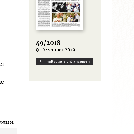
49/2018
9. Dezember 2019
:
Inhaltsübersicht anzeigen
er
ie