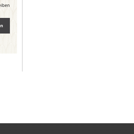
eiben
en