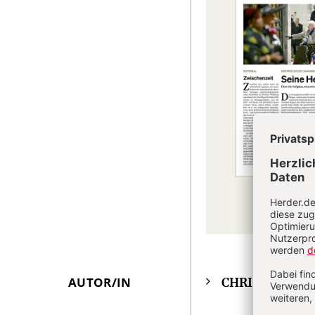
AUTOR/IN
CHRIST IN DE
Überschrift
Artikel-