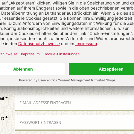
N
Kommenti
uns über Ihren Kommentar
 KOMMENTIEREN
ALS GAST KOMMENTIEREN
ail
*
ort
*