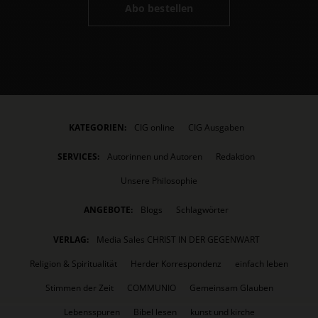
Abo bestellen
KATEGORIEN:
CIG online
CIG Ausgaben
SERVICES:
Autorinnen und Autoren
Redaktion
Unsere Philosophie
ANGEBOTE:
Blogs
Schlagwörter
VERLAG:
Media Sales CHRIST IN DER GEGENWART
Religion & Spiritualität
Herder Korrespondenz
einfach leben
Stimmen der Zeit
COMMUNIO
Gemeinsam Glauben
Lebensspuren
Bibel lesen
kunst und kirche