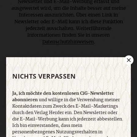
Newsletter und E-Mail-Werbung erfasst und
ausgewertet wird, um die Inhalte besser auf meine
Interessen auszurichten. Über einen Link in
Newsletter oder E-Mail kann ich diese Funktion
jederzeit ausschalten. Weiterführende
Informationen finden Sie in unseren
Datenschutzhinweisen
.
E-Mail
NICHTS VERPASSEN
Ja, ich möchte den kostenlosen CiG-Newsletter
Jetzt anmelden
abonnieren
und willige in die Verwendung meiner
Kontaktdaten zum Zweck des E-Mail-Marketings
durch den Verlag Herder ein. Den Newsletter oder
die E-Mail-Werbung kann ich jederzeit abbestellen.
Ich bin einverstanden, dass mein
personenbezogenes Nutzungsverhalten in