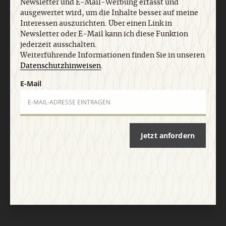
Newsletter und E-Mail-Werbung erfasst und
AGB und Widerrufsbelehrung
Datenschutz
Barrierefreiheit
ausgewertet wird, um die Inhalte besser auf meine
Impressum
Interessen auszurichten. Über einen Link in
Newsletter oder E-Mail kann ich diese Funktion
jederzeit ausschalten.
Vertrag widerrufen
Abo online kündigen
Weiterführende Informationen finden Sie in unseren
Datenschutzhinweisen
.
E-Mail
Jetzt anfordern
Nach oben