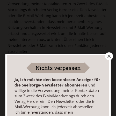
Verwendung meiner Kontaktdaten zum Zweck des E-Mail-
Marketings durch den Verlag Herder ein. Den Newsletter
oder die E-Mail-Werbung kann ich jederzeit abbestellen.
Ich bin einverstanden, dass mein personenbezogenes
Nutzungsverhalten in Newsletter und E-Mail-Werbung
erfasst und ausgewertet wird, um die Inhalte besser auf
meine Interessen auszurichten. Über einen Link in
Newsletter oder E-Mail kann ich diese Funktion jederzeit
ausschalten.
Weiterführende Informationen finden Sie in unseren
Datenschutzhinweisen
.
Nichts verpassen
E-Mail
Ja, ich möchte den kostenlosen Anzeiger für
die Seelsorge-Newsletter abonnieren
und
willige in die Verwendung meiner Kontaktdaten
zum Zweck des E-Mail-Marketings durch den
Jetzt anmelden
Verlag Herder ein. Den Newsletter oder die E-
Mail-Werbung kann ich jederzeit abbestellen.
Ich bin einverstanden, dass mein