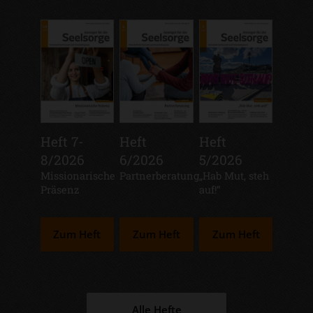
Heft 7-
Heft
Heft
8/2026
6/2026
5/2026
:
Missionarische
:
Partnerberatung
:
„Hab Mut, steh
Präsenz
auf!“
Zum Heft
Zum Heft
Zum Heft
Alle Hefte