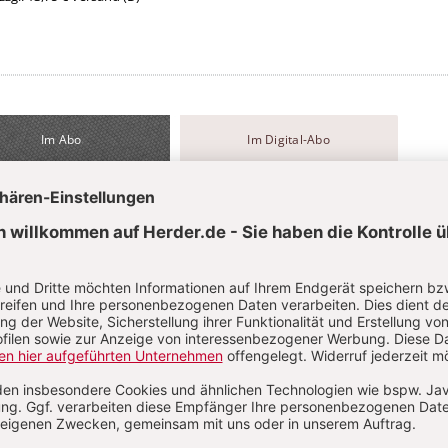
Im Abo
Im Digital-Abo
Abo testen