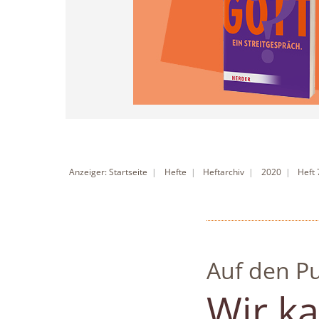
Anzeiger: Startseite
Hefte
Heftarchiv
2020
Heft 
Auf den P
:
Wir ka