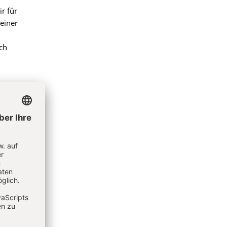
r für
 einer
ch
rität ein
Er
d
ktive.