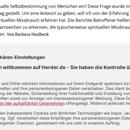
ituelle Selbstbestimmung von Menschen ein? Diese Frage wurde mi
ag gestellt. Um eine Antwort zu geben, will ich von der Erfahrung
ituellen Missbrauch erfahren hat. Die Berichte Betroffener helfen
arnzeichen zu erkennen, die typischerweise spirituellen Missbrau
ren.
Von Barbara Haslbeck
lichen Missbrauchs und ihre Hoffnungsperspektive
lich?“
s geht im folgenden Beitrag auf das Verhältnis von Macht und Auto
lichen Missbrauch eher im Bereich vom Missbrauch der Autorität. 
auchssituation aus ekklesiologischer, fundamentaltheologischer un
 und wagt abschließend eine vorsichtige chancenorientierte Perspe