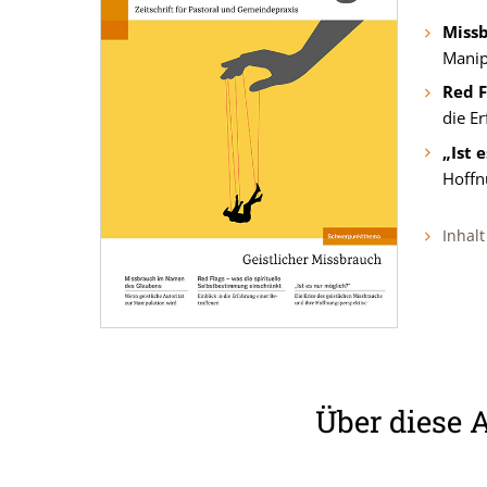
Miss
Manip
Red F
die E
„Ist 
Hoffn
Inhalt
Über diese 