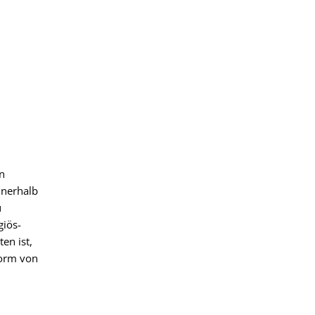
n
nnerhalb
u
giös-
en ist,
Form von