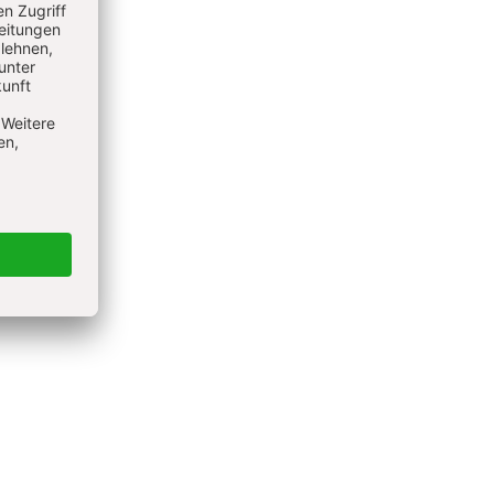
in
n, die
hren
roffene
erkannt,