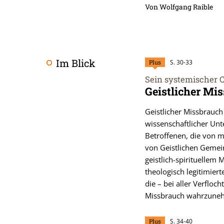
Von Wolfgang Raible
Im Blick
Plus
S. 30-33
Sein systemischer 
:
Geistlicher Mis
Geistlicher Missbrauch 
wissenschaftlicher Unt
Betroffenen, die von m
von Geistlichen Gemei
geistlich-spirituellem 
theologisch legitimiert
die – bei aller Verflo
Missbrauch wahrzuneh
Plus
S. 34-40