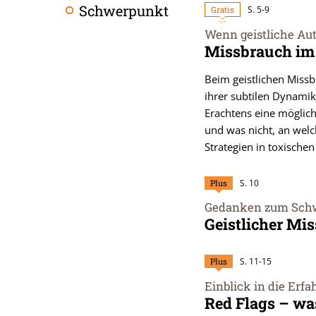
Schwerpunkt
Gratis
S. 5-9
Wenn geistliche Aut
:
Missbrauch im
Beim geistlichen Missb
ihrer subtilen Dynamik 
Erachtens eine möglich
und was nicht, an we
Strategien in toxische
Plus
S. 10
Gedanken zum Sch
:
Geistlicher Mi
Plus
S. 11-15
Einblick in die Erf
:
Red Flags – wa