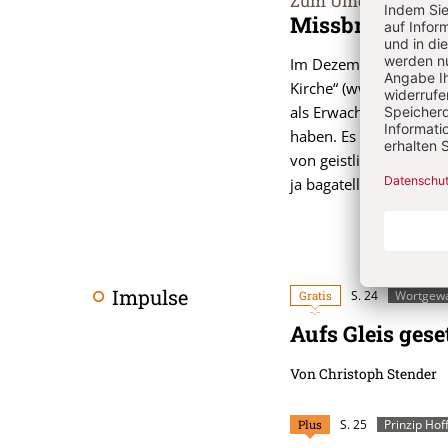
Zum Umgang mit ge
:
Missbrauch geis
Im Dezember 2020 hat 
Kirche“ (www.gegengewa
als Erwachsene geistli
haben. Es ist bislang d
von geistlichem Missbra
ja bagatellisiert wird.
V
Impulse
Gratis
S. 24
Wortgew
Aufs Gleis gese
Von Christoph Stender
Plus
S. 25
Prinzip Ho