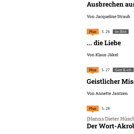
Ausbrechen a
Von Jacqueline Straub
Plus
S. 26
Im Bild
... die Liebe
Von Klaus Jäkel
Plus
S. 27
Gott & ich
Geistlicher Mis
Von Annette Jantzen
Plus
S. 28
(Hanns Dieter Hüsc
:
Der Wort-Akrob