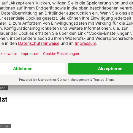
istlichem Missbrauch
tlicher Autorität
die Deutsche Bischofskonferenz die Anlaufstelle „Gegen Gewalt 
lt-inkirche.de/) eingerichtet. Hier können sich Betroffene melde
chen Missbrauch und/oder sexualisierte Gewalt in der Kirche erfa
ie einzige Anlaufstelle dieser Art im deutschsprachigen Raum. Bet
uch erfahren viel zu oft, dass ihr Leiden nicht gesehen, nicht an
on Heinrich Timmerevers
and
tzt
ffnung