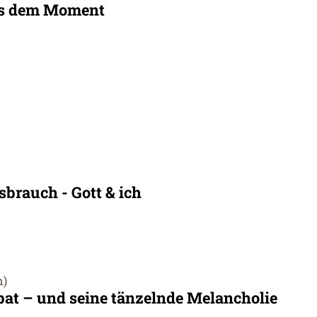
us dem Moment
sbrauch - Gott & ich
h)
at – und seine tänzelnde Melancholie