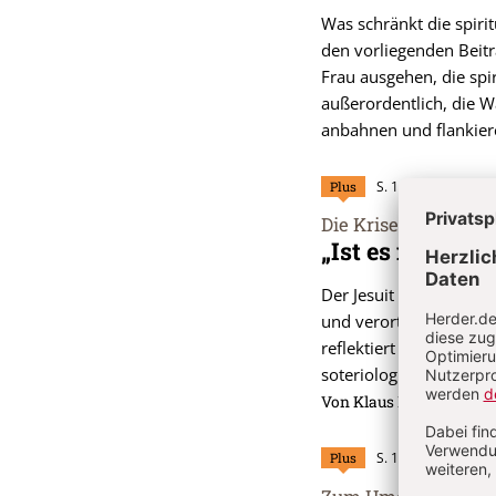
Was schränkt die spir
den vorliegenden Beitr
Frau ausgehen, die spir
außerordentlich, die W
anbahnen und flankie
Plus
S. 16-18
Die Krise des geist
:
„Ist es nur mög
Der Jesuit Klaus Merte
und verortet den geist
reflektiert die Missbr
soteriologischer Sicht
Von Klaus Mertes
Plus
S. 19-22