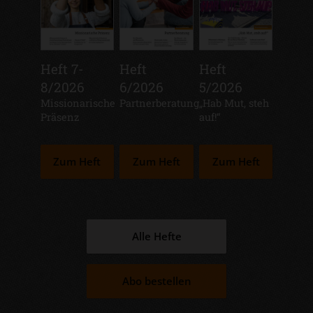
Heft 7-
Heft
Heft
8/2026
6/2026
5/2026
:
Missionarische
:
Partnerberatung
:
„Hab Mut, steh
Präsenz
auf!“
Zum Heft
Zum Heft
Zum Heft
Alle Hefte
Abo bestellen