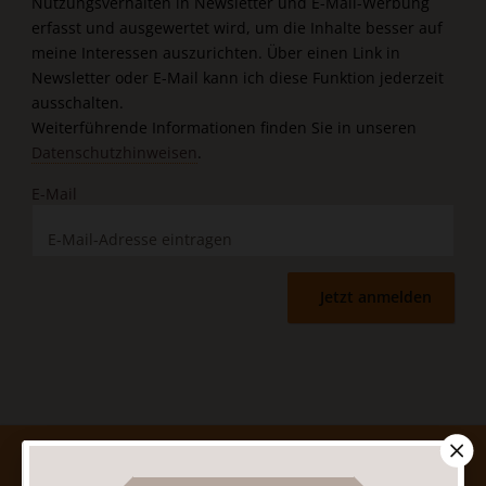
Nutzungsverhalten in Newsletter und E-Mail-Werbung
erfasst und ausgewertet wird, um die Inhalte besser auf
meine Interessen auszurichten. Über einen Link in
Newsletter oder E-Mail kann ich diese Funktion jederzeit
ausschalten.
Weiterführende Informationen finden Sie in unseren
Datenschutzhinweisen
.
E-Mail
Jetzt anmelden
AGB und Widerrufsbelehrung
Datenschutz